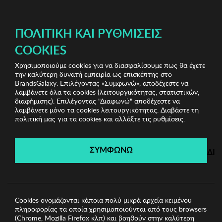
ΔΩΡΕΑΝ ΜΕΤΑΦΟΡΙΚΑ ΜΕ ΠΙΣΤΩΤΙΚΗ Ή ΧΡΕΩΣΤΙΚΗ ΚΑΡΤΑ, PAYPAL & IRIS!
ΔΩΡΕΑΝ ΜΕΤΑΦΟΡΙΚΑ ΜΕ ΑΓΟΡΕΣ ΑΠΌ 49€ ΚΑΙ ΆΝΩ!
ΠΟΛΙΤΙΚΉ ΚΑΙ ΡΥΘΜΊΣΕΙΣ
COOKIES
Χρησιμοποιούμε cookies για να διασφαλίσουμε πως θα έχετε
Vince Camuto Bags
Γυναικείες Τσάντες
Γυναικεία
την καλύτερη δυνατή εμπειρία ως επισκέπτης στο
Τσάντα Vince Camuto
BrandsGalaxy. Επιλέγοντας «Συμφωνώ», αποδέχεστε να
λαμβάνετε όλα τα cookies (λειτουργικότητας, στατιστικών,
διαφήμισης). Επιλέγοντας "Διαφωνώ" αποδέχεστε να
λαμβάνετε μόνο τα cookies λειτουργικότητας. Διαβάστε τη
Vince Camuto Bags
πολιτική μας για τα cookies και αλλάξτε τις ρυθμίσεις.
Λήγει σε:
00
ημέρες
|
00
ώρες
00
λεπτά
00
δευτ.
ΣΥΜΦΩΝΩ
ΔΙ
Cookies ονομάζονται κάποια πολύ μικρά αρχεία κειμένου
πληροφορίας τα οποία χρησιμοποιούνται από τους browsers
(Chrome, Mozilla Firefox κλπ) και βοηθούν στην καλύτερη