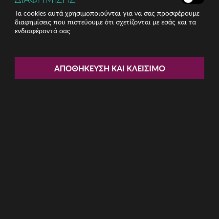
Τα cookies αυτά χρησιμοποιούνται για να σας προσφέρουμε
διαφημίσεις που πιστεύουμε ότι σχετίζονται με εσάς και τα
ενδιαφέροντά σας.
Share:
Γυναικεία Τσάντα Vince Camuto
ΑΠΟΘΉΚΕΥΣΗ ΚΑΙ ΚΛΕΊΣΙΜΟ
ΚΩΔ: 946VNC1300043
32.55€
Η καμπάνια έχει λήξει
Περιγραφή: