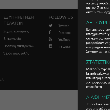
να αναγνωρίζει
αυτόν. Στο sit
αυτών των αρχε
ΕΞΥΠΗΡΕΤΗΣΗ
FOLLOW US
PROMO
ΛΕΙΤΟΥΡΓ
ΠΕΛΑΤΩΝ
Twitter
Brands
Επιτρέπουν την
Συχνές ερωτήσεις
Facebook
υποχρεωτικά γι
συγκεντρώνουν
Επικοινωνία
YouTube
μπορούσαν να χ
Πολιτική επιστροφών
Instagram
απομνημόνευση 
λήγουν με το κ
Έξοδα αποστολής
ΣΤΑΤΙΣΤΙ
Μετρούν την επ
brandsgalaxy.g
καλύτερη εμπει
ΝΝΑ
πληροφορίες με
επισκέπτη.
ΔΙΑΦΗΜΙ
Τα cookies αυτ
που πιστεύουμε