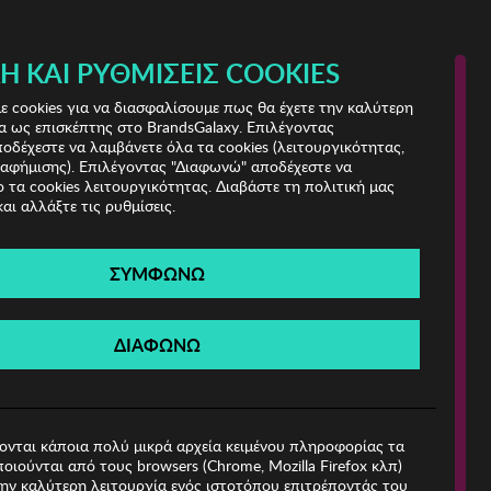
 & IRIS!
Ή ΚΑΙ ΡΥΘΜΊΣΕΙΣ COOKIES
(0)
- ΕΓΓΡΑΦΗ
ΤΟ ΚΑΛΑΘΙ ΜΟΥ
 cookies για να διασφαλίσουμε πως θα έχετε την καλύτερη
α ως επισκέπτης στο BrandsGalaxy. Επιλέγοντας
δέχεστε να λαμβάνετε όλα τα cookies (λειτουργικότητας,
ιαφήμισης). Επιλέγοντας "Διαφωνώ" αποδέχεστε να
 τα cookies λειτουργικότητας. Διαβάστε τη πολιτική μας
και αλλάξτε τις ρυθμίσεις.
ΣΥΜΦΩΝΩ
Βρέθηκαν
0 Προϊόντα
ΔΙΑΦΩΝΩ
1
ονται κάποια πολύ μικρά αρχεία κειμένου πληροφορίας τα
οιούνται από τους browsers (Chrome, Mozilla Firefox κλπ)
ην καλύτερη λειτουργία ενός ιστοτόπου επιτρέποντάς του