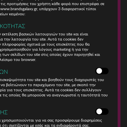
 τις προτιμήσεις του χρήστη κάθε φορά που επιστρέφει σε
e www.brandsgalaxy.gr, υπάρχουν 3 διαφορετικοί τύποι
ίων κειμένου:
ΙΚΟΤΗΤΑΣ
Για τηλεφωνικές
παραγγελίες καλέστε
 εκτέλεση βασικών λειτουργιών του site και είναι
211 18 94 400
α την λειτουργία του site. Αυτά τα cookies δεν
(Δευτέρα έως Παρασκευή
 πληροφορίες σχετικά με τους επισκέπτες που θα
9:30 - 14:30 & 24ώρες
ρησιμοποιηθούν για λόγους marketing ή για την
Φωνητική Πύλη)
των σελίδων του site στις οποίες έχουν περιηγηθεί και
Αριθμός Γ.Ε.Μη.:
λείσιμο του browser.
009456401000
ΚΩΝ
ισκεψιμότητα του site και βοηθούν τους διαχειριστές του
r να βελτιώνουν το περιεχόμενο του site, με σκοπό την
100% secured website
ρία για τους επισκέπτες. Αυτά τα cookies δεν συλλέγουν
 τις οποίες θα μπορούσε να αναγνωριστεί η ταυτότητά του
ΣΗΣ
ά χρησιμοποιούνται για να σας προσφέρουμε διαφημίσεις
 ότι σχετίζονται με εσάς και τα ενδιαφέροντά σας.