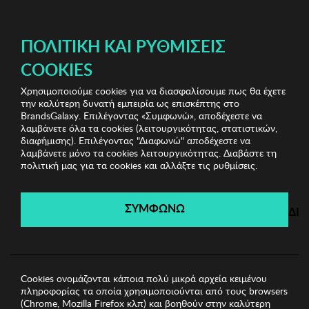
ΔΩΡΕΑΝ ΜΕΤΑΦΟΡΙΚΑ ΜΕ ΠΙΣΤΩΤΙΚΗ Ή ΧΡΕΩΣΤΙΚΗ ΚΑΡΤΑ, PAYPAL & IRIS!
ΠΟΛΙΤΙΚΉ ΚΑΙ ΡΥΘΜΊΣΕΙΣ
COOKIES
Χρησιμοποιούμε cookies για να διασφαλίσουμε πως θα έχετε
Πυζάμες
την καλύτερη δυνατή εμπειρία ως επισκέπτης στο
BrandsGalaxy. Επιλέγοντας «Συμφωνώ», αποδέχεστε να
λαμβάνετε όλα τα cookies (λειτουργικότητας, στατιστικών,
Πυζάμες
διαφήμισης). Επιλέγοντας "Διαφωνώ" αποδέχεστε να
λαμβάνετε μόνο τα cookies λειτουργικότητας. Διαβάστε τη
πολιτική μας για τα cookies και αλλάξτε τις ρυθμίσεις.
Filters
ΣΥΜΦΩΝΩ
ΔΙ
Τελευταίο
Τελευταίο
Cookies ονομάζονται κάποια πολύ μικρά αρχεία κειμένου
πληροφορίας τα οποία χρησιμοποιούνται από τους browsers
(Chrome, Mozilla Firefox κλπ) και βοηθούν στην καλύτερη