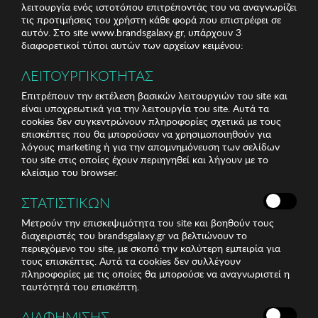
λειτουργία ενός ιστοτόπου επιτρέποντάς του να αναγνωρίζει
τις προτιμήσεις του χρήστη κάθε φορά που επιστρέφει σε
αυτόν. Στο site www.brandsgalaxy.gr, υπάρχουν 3
διαφορετικοί τύποι αυτών των αρχείων κειμένου:
ΛΕΙΤΟΥΡΓΙΚΟΤΗΤΑΣ
Επιτρέπουν την εκτέλεση βασικών λειτουργιών του site και
είναι υποχρεωτικά για την λειτουργία του site. Αυτά τα
cookies δεν συγκεντρώνουν πληροφορίες σχετικά με τους
MIORRE
ABANDERADO
επισκέπτες που θα μπορούσαν να χρησιμοποιηθούν για
Σετ Ανδρικές Πυζάμες
Ανδρική Πυζάμα
λόγους marketing ή για την απομνημόνευση των σελίδων
Miorre
Abanderado
του site στις οποίες έχουν περιηγηθεί και λήγουν με το
κλείσιμο του browser.
21,24 €
29,18 €
ΣΤΑΤΙΣΤΙΚΩΝ
Τελευταίο
S
L
Μετρούν την επισκεψιμότητα του site και βοηθούν τους
διαχειριστές του brandsgalaxy.gr να βελτιώνουν το
περιεχόμενο του site, με σκοπό την καλύτερη εμπειρία για
τους επισκέπτες. Αυτά τα cookies δεν συλλέγουν
στο καλάθι
στο καλάθι
πληροφορίες με τις οποίες θα μπορούσε να αναγνωριστεί η
ταυτότητά του επισκέπτη.
ΔΙΑΦΗΜΙΣΗΣ