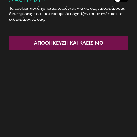
Τα cookies αυτά χρησιμοποιούνται για να σας προσφέρουμε
διαφημίσεις που πιστεύουμε ότι σχετίζονται με εσάς και τα
ενδιαφέροντά σας.
ΑΠΟΘΉΚΕΥΣΗ ΚΑΙ ΚΛΕΊΣΙΜΟ
KISSES AND LOVE
Ανδρικές Πυζάμες
Kisses and Love
19,62 €
1
M
στο καλάθι
ΕΤΑΙΡΕΙΑ
ΕΞΥΠΗΡΕΤΗΣΗ ΠΕΛΑΤΩΝ