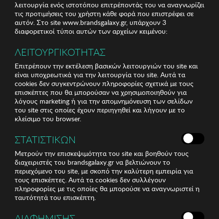
λειτουργία ενός ιστοτόπου επιτρέποντάς του να αναγνωρίζει
τις προτιμήσεις του χρήστη κάθε φορά που επιστρέφει σε
αυτόν. Στο site www.brandsgalaxy.gr, υπάρχουν 3
διαφορετικοί τύποι αυτών των αρχείων κειμένου:
ΛΕΙΤΟΥΡΓΙΚΟΤΗΤΑΣ
Επιτρέπουν την εκτέλεση βασικών λειτουργιών του site και
είναι υποχρεωτικά για την λειτουργία του site. Αυτά τα
cookies δεν συγκεντρώνουν πληροφορίες σχετικά με τους
MAX FACTOR
MAYBELLINE
επισκέπτες που θα μπορούσαν να χρησιμοποιηθούν για
Max Factor Masterpiece
Maybelline Brow Satin
λόγους marketing ή για την απομνημόνευση των σελίδων
Mono Eyeshadow 08...
Duo 05 Black Brown
του site στις οποίες έχουν περιηγηθεί και λήγουν με το
κλείσιμο του browser.
3,70 €
8,40 €
ΣΤΑΤΙΣΤΙΚΩΝ
Μετρούν την επισκεψιμότητα του site και βοηθούν τους
διαχειριστές του brandsgalaxy.gr να βελτιώνουν το
στο καλάθι
στο καλάθι
περιεχόμενο του site, με σκοπό την καλύτερη εμπειρία για
τους επισκέπτες. Αυτά τα cookies δεν συλλέγουν
πληροφορίες με τις οποίες θα μπορούσε να αναγνωριστεί η
ταυτότητά του επισκέπτη.
ΔΙΑΦΗΜΙΣΗΣ