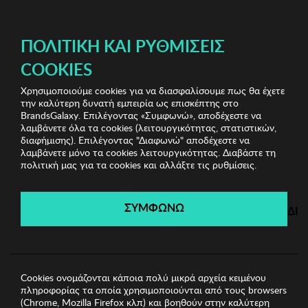
ΔΩΡΕΑΝ ΜΕΤΑΦΟΡΙΚΑ ΜΕ ΠΙΣΤΩΤΙΚΗ Ή ΧΡΕΩΣΤΙΚΗ ΚΑΡΤΑ, PAYPAL & IRIS!
ΠΟΛΙΤΙΚΉ ΚΑΙ ΡΥΘΜΊΣΕΙΣ
COOKIES
Χρησιμοποιούμε cookies για να διασφαλίσουμε πως θα έχετε
Περιποίηση Φρυδιών
την καλύτερη δυνατή εμπειρία ως επισκέπτης στο
BrandsGalaxy. Επιλέγοντας «Συμφωνώ», αποδέχεστε να
λαμβάνετε όλα τα cookies (λειτουργικότητας, στατιστικών,
Περιποίηση Φρυδιών
διαφήμισης). Επιλέγοντας "Διαφωνώ" αποδέχεστε να
λαμβάνετε μόνο τα cookies λειτουργικότητας. Διαβάστε τη
πολιτική μας για τα cookies και αλλάξτε τις ρυθμίσεις.
Filters
ΣΥΜΦΩΝΩ
ΔΙ
Cookies ονομάζονται κάποια πολύ μικρά αρχεία κειμένου
πληροφορίας τα οποία χρησιμοποιούνται από τους browsers
(Chrome, Mozilla Firefox κλπ) και βοηθούν στην καλύτερη