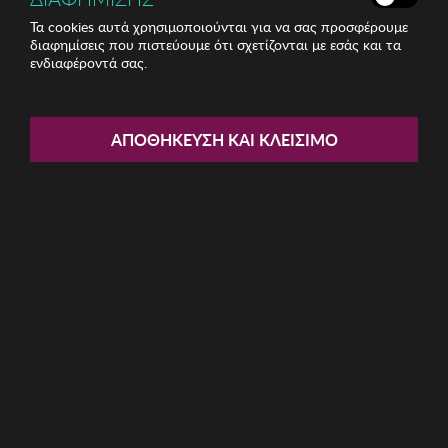
Τα cookies αυτά χρησιμοποιούνται για να σας προσφέρουμε
διαφημίσεις που πιστεύουμε ότι σχετίζονται με εσάς και τα
ενδιαφέροντά σας.
ΑΠΟΘΉΚΕΥΣΗ ΚΑΙ ΚΛΕΊΣΙΜΟ
MAYBELLINE
MAYBELLINE
Maybelline Brow Ultra
Maybelline Tattoo Liner
Slim Eyebrow Pencil...
Gel Pencil 900 Black
7,80 €
6,85 €
στο καλάθι
στο καλάθι