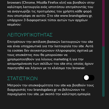
browsers (Chrome, Mozilla Firefox κλπ) και βοηθούν στην
ΕΞΥΠΗΡΕΤΗΣΗ ΠΕΛΑΤΩΝ
καλύτερη λειτουργία ενός ιστοτόπου επιτρέποντάς του
να αναγνωρίζει τις προτιμήσεις του χρήστη κάθε φορά
που επιστρέφει σε αυτόν. Στο site www.brandsgalaxy.gr,
Για τηλεφωνικές παραγγελίες καλέστε
υπάρχουν 3 διαφορετικοί τύποι αυτών των αρχείων
211 18 94 400
κειμένου:
(Δευτέρα έως Παρασκευή 9:30 - 14:30 & 24ώρες Φωνητική Πύλη)
ΛΕΙΤΟΥΡΓΙΚΟΤΗΤΑΣ
Επιτρέπουν την εκτέλεση βασικών λειτουργιών του site
και είναι υποχρεωτικά για την λειτουργία του site. Αυτά
τα cookies δεν συγκεντρώνουν πληροφορίες σχετικά με
Copyright © 2016 brandsGalaxy | Μια εταιρία του Ομίλου ΑΝΤΕΝΝΑ
τους επισκέπτες που θα μπορούσαν να
χρησιμοποιηθούν για λόγους marketing ή για την
απομνημόνευση των σελίδων του site στις οποίες έχουν
περιηγηθεί και λήγουν με το κλείσιμο του browser.
ΣΤΑΤΙΣΤΙΚΩΝ
Μετρούν την επισκεψιμότητα του site και βοηθούν τους
διαχειριστές του brandsgalaxy.gr να βελτιώνουν το
περιεχόμενο του site, με σκοπό την καλύτερη εμπειρία
για τους επισκέπτες. Αυτά τα cookies δεν συλλέγουν
πληροφορίες με τις οποίες θα μπορούσε να
αναγνωριστεί η ταυτότητά του επισκέπτη.