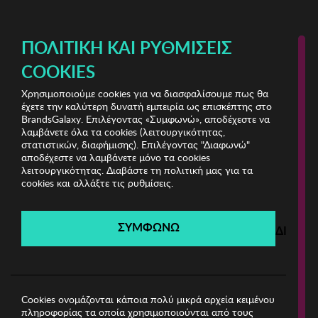
ΔΩΡΕΑΝ ΜΕΤΑΦΟΡΙΚΑ ΜΕ ΠΙΣΤΩΤΙΚΗ Ή ΧΡΕΩΣΤΙΚΗ ΚΑΡΤΑ, PAYPAL & IRIS!
ΠΟΛΙΤΙΚΉ ΚΑΙ ΡΥΘΜΊΣΕΙΣ
COOKIES
Χρησιμοποιούμε cookies για να διασφαλίσουμε πως θα
Πυζάμες
έχετε την καλύτερη δυνατή εμπειρία ως επισκέπτης στο
BrandsGalaxy. Επιλέγοντας «Συμφωνώ», αποδέχεστε να
λαμβάνετε όλα τα cookies (λειτουργικότητας,
Πυζάμες
στατιστικών, διαφήμισης). Επιλέγοντας "Διαφωνώ"
αποδέχεστε να λαμβάνετε μόνο τα cookies
λειτουργικότητας. Διαβάστε τη πολιτική μας για τα
cookies και αλλάξτε τις ρυθμίσεις.
Filters
ΣΥΜΦΩΝΩ
Δεν βρέθηκαν προϊόντα
ΔΙΑΦΩ
1
Cookies ονομάζονται κάποια πολύ μικρά αρχεία κειμένου
ΕΤΑΙΡΕΙΑ
πληροφορίας τα οποία χρησιμοποιούνται από τους