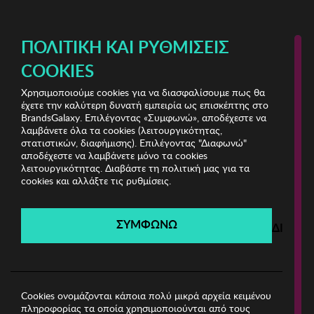
ΔΩΡΕΑΝ ΜΕΤΑΦΟΡΙΚΑ ΜΕ ΠΙΣΤΩΤΙΚΗ Ή ΧΡΕΩΣΤΙΚΗ ΚΑΡΤΑ, PAYPAL & IRIS!
ΠΟΛΙΤΙΚΉ ΚΑΙ ΡΥΘΜΊΣΕΙΣ
COOKIES
Χρησιμοποιούμε cookies για να διασφαλίσουμε πως θα
Παιδικές Μπαλαρίνες
έχετε την καλύτερη δυνατή εμπειρία ως επισκέπτης στο
BrandsGalaxy. Επιλέγοντας «Συμφωνώ», αποδέχεστε να
λαμβάνετε όλα τα cookies (λειτουργικότητας,
Παιδικές Μπαλαρίνες
στατιστικών, διαφήμισης). Επιλέγοντας "Διαφωνώ"
αποδέχεστε να λαμβάνετε μόνο τα cookies
λειτουργικότητας. Διαβάστε τη πολιτική μας για τα
cookies και αλλάξτε τις ρυθμίσεις.
Filters
ΣΥΜΦΩΝΩ
Δεν βρέθηκαν προϊόντα
ΔΙΑΦΩ
1
Cookies ονομάζονται κάποια πολύ μικρά αρχεία κειμένου
ΕΤΑΙΡΕΙΑ
πληροφορίας τα οποία χρησιμοποιούνται από τους