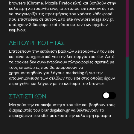
browsers (Chrome, Mozilla Firefox κλπ) και βοηθούν στην
ΕΞΥΠΗΡΕΤΗΣΗ ΠΕΛΑΤΩΝ
καλύτερη λειτουργία ενός ιστοτόπου επιτρέποντάς του
να αναγνωρίζει τις προτιμήσεις του χρήστη κάθε φορά
που επιστρέφει σε αυτόν. Στο site www.brandsgalaxy.gr,
Για τηλεφωνικές παραγγελίες καλέστε
υπάρχουν 3 διαφορετικοί τύποι αυτών των αρχείων
211 18 94 400
κειμένου:
(Δευτέρα έως Παρασκευή 9:30 - 14:30 & 24ώρες Φωνητική Πύλη)
ΛΕΙΤΟΥΡΓΙΚΟΤΗΤΑΣ
Επιτρέπουν την εκτέλεση βασικών λειτουργιών του site
και είναι υποχρεωτικά για την λειτουργία του site. Αυτά
τα cookies δεν συγκεντρώνουν πληροφορίες σχετικά με
Copyright © 2016 brandsGalaxy | Μια εταιρία του Ομίλου ΑΝΤΕΝΝΑ
τους επισκέπτες που θα μπορούσαν να
χρησιμοποιηθούν για λόγους marketing ή για την
απομνημόνευση των σελίδων του site στις οποίες έχουν
περιηγηθεί και λήγουν με το κλείσιμο του browser.
ΣΤΑΤΙΣΤΙΚΩΝ
Μετρούν την επισκεψιμότητα του site και βοηθούν τους
διαχειριστές του brandsgalaxy.gr να βελτιώνουν το
περιεχόμενο του site, με σκοπό την καλύτερη εμπειρία
για τους επισκέπτες. Αυτά τα cookies δεν συλλέγουν
πληροφορίες με τις οποίες θα μπορούσε να
αναγνωριστεί η ταυτότητά του επισκέπτη.