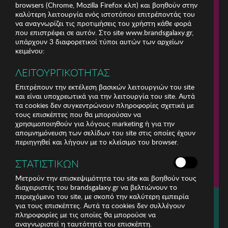
browsers (Chrome, Mozilla Firefox κλπ) και βοηθούν στην
καλύτερη λειτουργία ενός ιστοτόπου επιτρέποντάς του
να αναγνωρίζει τις προτιμήσεις του χρήστη κάθε φορά
που επιστρέφει σε αυτόν. Στο site www.brandsgalaxy.gr,
υπάρχουν 3 διαφορετικοί τύποι αυτών των αρχείων
κειμένου:
ΛΕΙΤΟΥΡΓΙΚΟΤΗΤΑΣ
Επιτρέπουν την εκτέλεση βασικών λειτουργιών του site
και είναι υποχρεωτικά για την λειτουργία του site. Αυτά
τα cookies δεν συγκεντρώνουν πληροφορίες σχετικά με
τους επισκέπτες που θα μπορούσαν να
χρησιμοποιηθούν για λόγους marketing ή για την
απομνημόνευση των σελίδων του site στις οποίες έχουν
περιηγηθεί και λήγουν με το κλείσιμο του browser.
ΕΤΑΙΡΕΙΑ
ΣΤΑΤΙΣΤΙΚΩΝ
ΕΞΥΠΗΡΕΤΗΣΗ ΠΕΛΑΤΩΝ
Μετρούν την επισκεψιμότητα του site και βοηθούν τους
διαχειριστές του brandsgalaxy.gr να βελτιώνουν το
περιεχόμενο του site, με σκοπό την καλύτερη εμπειρία
Για τηλεφωνικές παραγγελίες καλέστε
για τους επισκέπτες. Αυτά τα cookies δεν συλλέγουν
211 18 94 400
πληροφορίες με τις οποίες θα μπορούσε να
(Δευτέρα έως Παρασκευή 9:30 - 14:30 & 24ώρες Φωνητική Πύλη)
αναγνωριστεί η ταυτότητά του επισκέπτη.