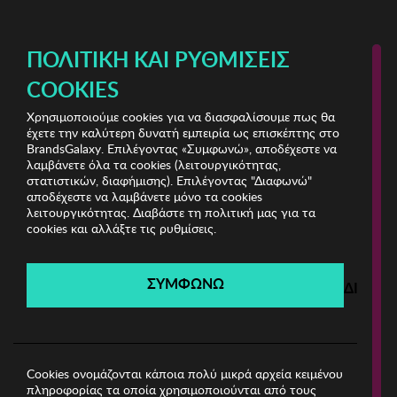
ΔΩΡΕΑΝ ΜΕΤΑΦΟΡΙΚΑ ΜΕ ΠΙΣΤΩΤΙΚΗ Ή ΧΡΕΩΣΤΙΚΗ ΚΑΡΤΑ, PAYPAL & IRIS!
ΠΟΛΙΤΙΚΉ ΚΑΙ ΡΥΘΜΊΣΕΙΣ
COOKIES
Χρησιμοποιούμε cookies για να διασφαλίσουμε πως θα
Lady M Swimwear
ΓΥΝΑΙΚΑ
έχετε την καλύτερη δυνατή εμπειρία ως επισκέπτης στο
BrandsGalaxy. Επιλέγοντας «Συμφωνώ», αποδέχεστε να
λαμβάνετε όλα τα cookies (λειτουργικότητας,
Lady M Swimwear
στατιστικών, διαφήμισης). Επιλέγοντας "Διαφωνώ"
αποδέχεστε να λαμβάνετε μόνο τα cookies
λειτουργικότητας. Διαβάστε τη πολιτική μας για τα
Λήγει σε:
00
ημέρες
|
00
ώρες
00
λεπτά
00
δευτ.
cookies και αλλάξτε τις ρυθμίσεις.
Filters
ΣΥΜΦΩΝΩ
ΔΙΑΦΩ
Η καμπάνια έχει λήξει.
Δείτε τις προσφορές μας από τις διαθέσιμες
καμπάνιες!
Cookies ονομάζονται κάποια πολύ μικρά αρχεία κειμένου
πληροφορίας τα οποία χρησιμοποιούνται από τους