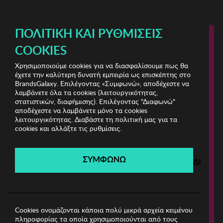
ΔΩΡΕΑΝ ΜΕΤΑΦΟΡΙΚΑ ΜΕ ΠΙΣΤΩΤΙΚΗ Ή ΧΡΕΩΣΤΙΚΗ ΚΑΡΤΑ, PAYPAL & IRIS!
ΠΟΛΙΤΙΚΉ ΚΑΙ ΡΥΘΜΊΣΕΙΣ
COOKIES
Χρησιμοποιούμε cookies για να διασφαλίσουμε πως θα
Kenneth Cole Watches
ΑΝΤΡΑΣ
έχετε την καλύτερη δυνατή εμπειρία ως επισκέπτης στο
BrandsGalaxy. Επιλέγοντας «Συμφωνώ», αποδέχεστε να
λαμβάνετε όλα τα cookies (λειτουργικότητας,
Kenneth Cole Watches
στατιστικών, διαφήμισης). Επιλέγοντας "Διαφωνώ"
αποδέχεστε να λαμβάνετε μόνο τα cookies
λειτουργικότητας. Διαβάστε τη πολιτική μας για τα
Λήγει σε:
00
ημέρες
|
00
ώρες
00
λεπτά
00
δευτ.
cookies και αλλάξτε τις ρυθμίσεις.
Filters
ΣΥΜΦΩΝΩ
ΔΙΑΦΩ
Η καμπάνια έχει λήξει.
Δείτε τις προσφορές μας από τις διαθέσιμες
καμπάνιες!
Cookies ονομάζονται κάποια πολύ μικρά αρχεία κειμένου
πληροφορίας τα οποία χρησιμοποιούνται από τους