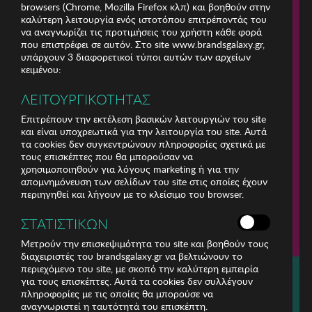
browsers (Chrome, Mozilla Firefox κλπ) και βοηθούν στην
καλύτερη λειτουργία ενός ιστοτόπου επιτρέποντάς του
να αναγνωρίζει τις προτιμήσεις του χρήστη κάθε φορά
που επιστρέφει σε αυτόν. Στο site www.brandsgalaxy.gr,
υπάρχουν 3 διαφορετικοί τύποι αυτών των αρχείων
κειμένου:
ΛΕΙΤΟΥΡΓΙΚΟΤΗΤΑΣ
Επιτρέπουν την εκτέλεση βασικών λειτουργιών του site
και είναι υποχρεωτικά για την λειτουργία του site. Αυτά
τα cookies δεν συγκεντρώνουν πληροφορίες σχετικά με
τους επισκέπτες που θα μπορούσαν να
χρησιμοποιηθούν για λόγους marketing ή για την
απομνημόνευση των σελίδων του site στις οποίες έχουν
περιηγηθεί και λήγουν με το κλείσιμο του browser.
ΕΤΑΙΡΕΙΑ
ΣΤΑΤΙΣΤΙΚΩΝ
ΕΞΥΠΗΡΕΤΗΣΗ ΠΕΛΑΤΩΝ
Μετρούν την επισκεψιμότητα του site και βοηθούν τους
διαχειριστές του brandsgalaxy.gr να βελτιώνουν το
περιεχόμενο του site, με σκοπό την καλύτερη εμπειρία
Για τηλεφωνικές παραγγελίες καλέστε
για τους επισκέπτες. Αυτά τα cookies δεν συλλέγουν
211 18 94 400
πληροφορίες με τις οποίες θα μπορούσε να
(Δευτέρα έως Παρασκευή 9:30 - 14:30 & 24ώρες Φωνητική Πύλη)
αναγνωριστεί η ταυτότητά του επισκέπτη.