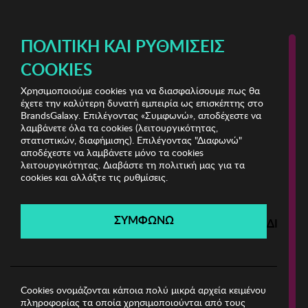
ΔΩΡΕΑΝ ΜΕΤΑΦΟΡΙΚΑ ΜΕ ΑΓΟΡΕΣ ΑΠΌ 49€ ΚΑΙ ΆΝΩ!
ΠΟΛΙΤΙΚΉ ΚΑΙ ΡΥΘΜΊΣΕΙΣ
COOKIES
Χρησιμοποιούμε cookies για να διασφαλίσουμε πως θα
Fashion Bazaar Vol.1
ΓΥΝΑΙΚΑ
έχετε την καλύτερη δυνατή εμπειρία ως επισκέπτης στο
BrandsGalaxy. Επιλέγοντας «Συμφωνώ», αποδέχεστε να
λαμβάνετε όλα τα cookies (λειτουργικότητας,
Fashion Bazaar Vol.1
στατιστικών, διαφήμισης). Επιλέγοντας "Διαφωνώ"
αποδέχεστε να λαμβάνετε μόνο τα cookies
λειτουργικότητας. Διαβάστε τη πολιτική μας για τα
Λήγει σε:
00
ημέρες
|
00
ώρες
00
λεπτά
00
δευτ.
cookies και αλλάξτε τις ρυθμίσεις.
Filters
ΣΥΜΦΩΝΩ
ΔΙΑΦΩ
Η καμπάνια έχει λήξει.
Δείτε τις προσφορές μας από τις διαθέσιμες
καμπάνιες!
Cookies ονομάζονται κάποια πολύ μικρά αρχεία κειμένου
πληροφορίας τα οποία χρησιμοποιούνται από τους