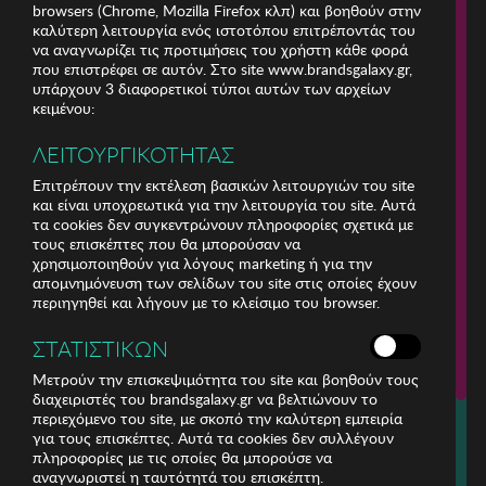
browsers (Chrome, Mozilla Firefox κλπ) και βοηθούν στην
καλύτερη λειτουργία ενός ιστοτόπου επιτρέποντάς του
να αναγνωρίζει τις προτιμήσεις του χρήστη κάθε φορά
που επιστρέφει σε αυτόν. Στο site www.brandsgalaxy.gr,
υπάρχουν 3 διαφορετικοί τύποι αυτών των αρχείων
κειμένου:
ΛΕΙΤΟΥΡΓΙΚΟΤΗΤΑΣ
Επιτρέπουν την εκτέλεση βασικών λειτουργιών του site
και είναι υποχρεωτικά για την λειτουργία του site. Αυτά
τα cookies δεν συγκεντρώνουν πληροφορίες σχετικά με
τους επισκέπτες που θα μπορούσαν να
χρησιμοποιηθούν για λόγους marketing ή για την
απομνημόνευση των σελίδων του site στις οποίες έχουν
περιηγηθεί και λήγουν με το κλείσιμο του browser.
ΕΤΑΙΡΕΙΑ
ΣΤΑΤΙΣΤΙΚΩΝ
ΕΞΥΠΗΡΕΤΗΣΗ ΠΕΛΑΤΩΝ
Μετρούν την επισκεψιμότητα του site και βοηθούν τους
διαχειριστές του brandsgalaxy.gr να βελτιώνουν το
περιεχόμενο του site, με σκοπό την καλύτερη εμπειρία
Για τηλεφωνικές παραγγελίες καλέστε
για τους επισκέπτες. Αυτά τα cookies δεν συλλέγουν
211 18 94 400
πληροφορίες με τις οποίες θα μπορούσε να
(Δευτέρα έως Παρασκευή 9:30 - 14:30 & 24ώρες Φωνητική Πύλη)
αναγνωριστεί η ταυτότητά του επισκέπτη.