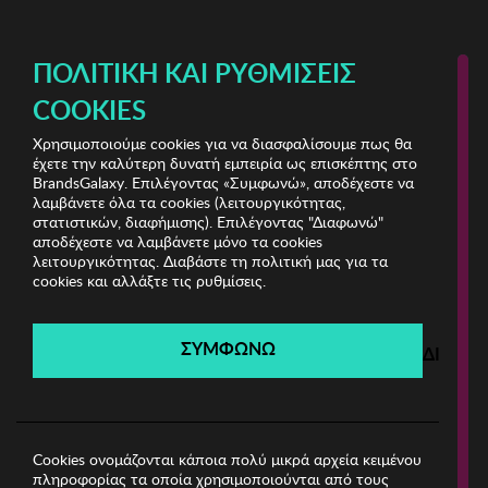
ΔΩΡΕΑΝ ΜΕΤΑΦΟΡΙΚΑ ΜΕ ΠΙΣΤΩΤΙΚΗ Ή ΧΡΕΩΣΤΙΚΗ ΚΑΡΤΑ, PAYPAL & IRIS!
ΠΟΛΙΤΙΚΉ ΚΑΙ ΡΥΘΜΊΣΕΙΣ
COOKIES
Χρησιμοποιούμε cookies για να διασφαλίσουμε πως θα
Jewels Bazaar Vol.2
ΓΥΝΑΙΚΑ
έχετε την καλύτερη δυνατή εμπειρία ως επισκέπτης στο
BrandsGalaxy. Επιλέγοντας «Συμφωνώ», αποδέχεστε να
λαμβάνετε όλα τα cookies (λειτουργικότητας,
Jewels Bazaar Vol.2
στατιστικών, διαφήμισης). Επιλέγοντας "Διαφωνώ"
αποδέχεστε να λαμβάνετε μόνο τα cookies
λειτουργικότητας. Διαβάστε τη πολιτική μας για τα
Λήγει σε:
00
ημέρες
|
00
ώρες
00
λεπτά
00
δευτ.
cookies και αλλάξτε τις ρυθμίσεις.
Filters
ΣΥΜΦΩΝΩ
ΔΙΑΦΩ
Η καμπάνια έχει λήξει.
Δείτε τις προσφορές μας από τις διαθέσιμες
καμπάνιες!
Cookies ονομάζονται κάποια πολύ μικρά αρχεία κειμένου
πληροφορίας τα οποία χρησιμοποιούνται από τους