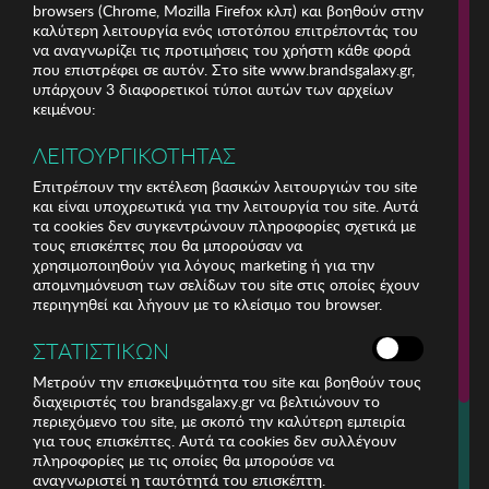
browsers (Chrome, Mozilla Firefox κλπ) και βοηθούν στην
καλύτερη λειτουργία ενός ιστοτόπου επιτρέποντάς του
να αναγνωρίζει τις προτιμήσεις του χρήστη κάθε φορά
που επιστρέφει σε αυτόν. Στο site www.brandsgalaxy.gr,
υπάρχουν 3 διαφορετικοί τύποι αυτών των αρχείων
κειμένου:
ΛΕΙΤΟΥΡΓΙΚΟΤΗΤΑΣ
Επιτρέπουν την εκτέλεση βασικών λειτουργιών του site
και είναι υποχρεωτικά για την λειτουργία του site. Αυτά
τα cookies δεν συγκεντρώνουν πληροφορίες σχετικά με
τους επισκέπτες που θα μπορούσαν να
χρησιμοποιηθούν για λόγους marketing ή για την
απομνημόνευση των σελίδων του site στις οποίες έχουν
περιηγηθεί και λήγουν με το κλείσιμο του browser.
ΕΤΑΙΡΕΙΑ
ΣΤΑΤΙΣΤΙΚΩΝ
ΕΞΥΠΗΡΕΤΗΣΗ ΠΕΛΑΤΩΝ
Μετρούν την επισκεψιμότητα του site και βοηθούν τους
διαχειριστές του brandsgalaxy.gr να βελτιώνουν το
περιεχόμενο του site, με σκοπό την καλύτερη εμπειρία
Για τηλεφωνικές παραγγελίες καλέστε
για τους επισκέπτες. Αυτά τα cookies δεν συλλέγουν
211 18 94 400
πληροφορίες με τις οποίες θα μπορούσε να
(Δευτέρα έως Παρασκευή 9:30 - 14:30 & 24ώρες Φωνητική Πύλη)
αναγνωριστεί η ταυτότητά του επισκέπτη.