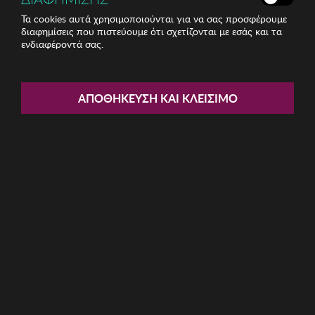
Τα cookies αυτά χρησιμοποιούνται για να σας προσφέρουμε
διαφημίσεις που πιστεύουμε ότι σχετίζονται με εσάς και τα
ενδιαφέροντά σας.
ΑΠΟΘΉΚΕΥΣΗ ΚΑΙ ΚΛΕΊΣΙΜΟ
MIJOLNIR
MIJOLNIR
Σετ Ranforce Μονή
Σετ Ranforce Μονή
Κουβέρτα Mijolnir
Κουβέρτα Mijolnir
19,55 €
20,62 €
στο καλάθι
στο καλάθι