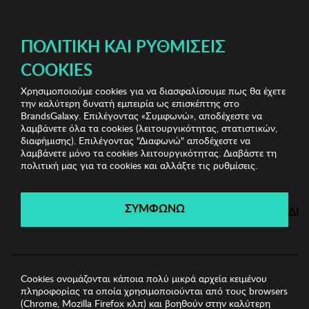
ΔΩΡΕΑΝ ΜΕΤΑΦΟΡΙΚΑ ΜΕ ΠΙΣΤΩΤΙΚΗ Ή ΧΡΕΩΣΤΙΚΗ ΚΑΡΤΑ, PAYPAL & IRIS!
ΠΟΛΙΤΙΚΉ ΚΑΙ ΡΥΘΜΊΣΕΙΣ
COOKIES
Χρησιμοποιούμε cookies για να διασφαλίσουμε πως θα έχετε
Κουβέρτες
την καλύτερη δυνατή εμπειρία ως επισκέπτης στο
BrandsGalaxy. Επιλέγοντας «Συμφωνώ», αποδέχεστε να
λαμβάνετε όλα τα cookies (λειτουργικότητας, στατιστικών,
Κουβέρτες
διαφήμισης). Επιλέγοντας "Διαφωνώ" αποδέχεστε να
λαμβάνετε μόνο τα cookies λειτουργικότητας. Διαβάστε τη
πολιτική μας για τα cookies και αλλάξτε τις ρυθμίσεις.
Filters
ΣΥΜΦΩΝΩ
ΔΙ
Cookies ονομάζονται κάποια πολύ μικρά αρχεία κειμένου
πληροφορίας τα οποία χρησιμοποιούνται από τους browsers
(Chrome, Mozilla Firefox κλπ) και βοηθούν στην καλύτερη