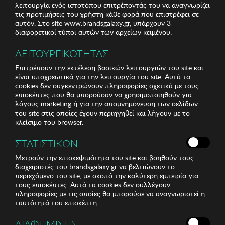
λειτουργία ενός ιστοτόπου επιτρέποντάς του να αναγνωρίζει
τις προτιμήσεις του χρήστη κάθε φορά που επιστρέφει σε
αυτόν. Στο site www.brandsgalaxy.gr, υπάρχουν 3
διαφορετικοί τύποι αυτών των αρχείων κειμένου:
ΛΕΙΤΟΥΡΓΙΚΟΤΗΤΑΣ
Επιτρέπουν την εκτέλεση βασικών λειτουργιών του site και
είναι υποχρεωτικά για την λειτουργία του site. Αυτά τα
cookies δεν συγκεντρώνουν πληροφορίες σχετικά με τους
MIJOLNIR
MIJOLNIR
επισκέπτες που θα μπορούσαν να χρησιμοποιηθούν για
Μονό Pique Mijolnir
Κουβέρτα Διπλή Mijolnir
λόγους marketing ή για την απομνημόνευση των σελίδων
του site στις οποίες έχουν περιηγηθεί και λήγουν με το
κλείσιμο του browser.
16,58 €
19,65 €
ΣΤΑΤΙΣΤΙΚΩΝ
Μετρούν την επισκεψιμότητα του site και βοηθούν τους
διαχειριστές του brandsgalaxy.gr να βελτιώνουν το
στο καλάθι
στο καλάθι
περιεχόμενο του site, με σκοπό την καλύτερη εμπειρία για
τους επισκέπτες. Αυτά τα cookies δεν συλλέγουν
πληροφορίες με τις οποίες θα μπορούσε να αναγνωριστεί η
ταυτότητά του επισκέπτη.
ΔΙΑΦΗΜΙΣΗΣ