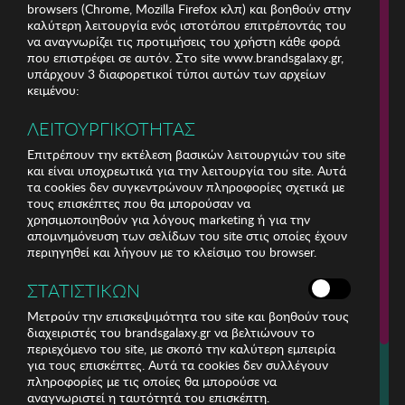
browsers (Chrome, Mozilla Firefox κλπ) και βοηθούν στην
καλύτερη λειτουργία ενός ιστοτόπου επιτρέποντάς του
να αναγνωρίζει τις προτιμήσεις του χρήστη κάθε φορά
που επιστρέφει σε αυτόν. Στο site www.brandsgalaxy.gr,
υπάρχουν 3 διαφορετικοί τύποι αυτών των αρχείων
κειμένου:
ΛΕΙΤΟΥΡΓΙΚΟΤΗΤΑΣ
Επιτρέπουν την εκτέλεση βασικών λειτουργιών του site
και είναι υποχρεωτικά για την λειτουργία του site. Αυτά
τα cookies δεν συγκεντρώνουν πληροφορίες σχετικά με
τους επισκέπτες που θα μπορούσαν να
χρησιμοποιηθούν για λόγους marketing ή για την
απομνημόνευση των σελίδων του site στις οποίες έχουν
περιηγηθεί και λήγουν με το κλείσιμο του browser.
ΕΤΑΙΡΕΙΑ
ΣΤΑΤΙΣΤΙΚΩΝ
ΕΞΥΠΗΡΕΤΗΣΗ ΠΕΛΑΤΩΝ
Μετρούν την επισκεψιμότητα του site και βοηθούν τους
διαχειριστές του brandsgalaxy.gr να βελτιώνουν το
περιεχόμενο του site, με σκοπό την καλύτερη εμπειρία
Για τηλεφωνικές παραγγελίες καλέστε
για τους επισκέπτες. Αυτά τα cookies δεν συλλέγουν
211 18 94 400
πληροφορίες με τις οποίες θα μπορούσε να
(Δευτέρα έως Παρασκευή 9:30 - 14:30 & 24ώρες Φωνητική Πύλη)
αναγνωριστεί η ταυτότητά του επισκέπτη.