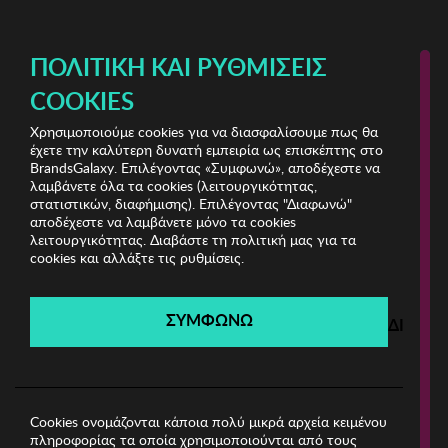
ΔΩΡΕΑΝ ΜΕΤΑΦΟΡΙΚΑ ΜΕ ΠΙΣΤΩΤΙΚΗ Ή ΧΡΕΩΣΤΙΚΗ ΚΑΡΤΑ, PAYPAL & IRIS!
ΠΟΛΙΤΙΚΉ ΚΑΙ ΡΥΘΜΊΣΕΙΣ
COOKIES
Χρησιμοποιούμε cookies για να διασφαλίσουμε πως θα
L'Oreal Paris & More
ΟΜΟΡΦΙΑ
έχετε την καλύτερη δυνατή εμπειρία ως επισκέπτης στο
BrandsGalaxy. Επιλέγοντας «Συμφωνώ», αποδέχεστε να
λαμβάνετε όλα τα cookies (λειτουργικότητας,
L'Oreal Paris & More
στατιστικών, διαφήμισης). Επιλέγοντας "Διαφωνώ"
αποδέχεστε να λαμβάνετε μόνο τα cookies
λειτουργικότητας. Διαβάστε τη πολιτική μας για τα
Λήγει σε:
00
ημέρες
|
00
ώρες
00
λεπτά
00
δευτ.
cookies και αλλάξτε τις ρυθμίσεις.
Filters
ΣΥΜΦΩΝΩ
ΔΙΑΦΩ
Η καμπάνια έχει λήξει.
Δείτε τις προσφορές μας από τις διαθέσιμες
καμπάνιες!
Cookies ονομάζονται κάποια πολύ μικρά αρχεία κειμένου
πληροφορίας τα οποία χρησιμοποιούνται από τους