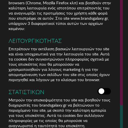
browsers (Chrome, Mozilla Firefox κλπ) και βοηθούν στην
καλύτερη λειτουργία ενός ιστοτόπου επιτρέποντάς του
να αναγνωρίζει τις προτιμήσεις του χρήστη κάθε φορά
που επιστρέφει σε αυτόν. Στο site www.brandsgalaxy.gr,
υπάρχουν 3 διαφορετικοί τύποι αυτών των αρχείων
κειμένου:
ΛΕΙΤΟΥΡΓΙΚΟΤΗΤΑΣ
Επιτρέπουν την εκτέλεση βασικών λειτουργιών του site
και είναι υποχρεωτικά για την λειτουργία του site. Αυτά
τα cookies δεν συγκεντρώνουν πληροφορίες σχετικά με
τους επισκέπτες που θα μπορούσαν να
χρησιμοποιηθούν για λόγους marketing ή για την
απομνημόνευση των σελίδων του site στις οποίες έχουν
περιηγηθεί και λήγουν με το κλείσιμο του browser.
ΕΤΑΙΡΕΙΑ
ΣΤΑΤΙΣΤΙΚΩΝ
ΕΞΥΠΗΡΕΤΗΣΗ ΠΕΛΑΤΩΝ
Μετρούν την επισκεψιμότητα του site και βοηθούν τους
διαχειριστές του brandsgalaxy.gr να βελτιώνουν το
περιεχόμενο του site, με σκοπό την καλύτερη εμπειρία
Για τηλεφωνικές παραγγελίες καλέστε
για τους επισκέπτες. Αυτά τα cookies δεν συλλέγουν
211 18 94 400
πληροφορίες με τις οποίες θα μπορούσε να
(Δευτέρα έως Παρασκευή 9:30 - 14:30 & 24ώρες Φωνητική Πύλη)
αναγνωριστεί η ταυτότητά του επισκέπτη.