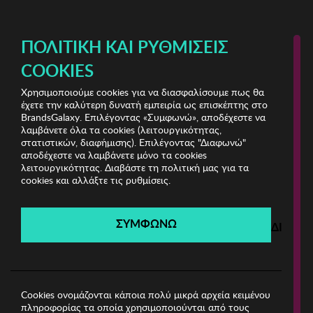
ΔΩΡΕΑΝ ΜΕΤΑΦΟΡΙΚΑ ΜΕ ΠΙΣΤΩΤΙΚΗ Ή ΧΡΕΩΣΤΙΚΗ ΚΑΡΤΑ, PAYPAL & IRIS!
ΠΟΛΙΤΙΚΉ ΚΑΙ ΡΥΘΜΊΣΕΙΣ
COOKIES
Χρησιμοποιούμε cookies για να διασφαλίσουμε πως θα
Home Bazaar Vol.2
ΣΠΙΤΙ
έχετε την καλύτερη δυνατή εμπειρία ως επισκέπτης στο
BrandsGalaxy. Επιλέγοντας «Συμφωνώ», αποδέχεστε να
λαμβάνετε όλα τα cookies (λειτουργικότητας,
Home Bazaar Vol.2
στατιστικών, διαφήμισης). Επιλέγοντας "Διαφωνώ"
αποδέχεστε να λαμβάνετε μόνο τα cookies
λειτουργικότητας. Διαβάστε τη πολιτική μας για τα
Λήγει σε:
00
ημέρες
|
00
ώρες
00
λεπτά
00
δευτ.
cookies και αλλάξτε τις ρυθμίσεις.
Filters
ΣΥΜΦΩΝΩ
ΔΙΑΦΩ
Η καμπάνια έχει λήξει.
Δείτε τις προσφορές μας από τις διαθέσιμες
καμπάνιες!
Cookies ονομάζονται κάποια πολύ μικρά αρχεία κειμένου
πληροφορίας τα οποία χρησιμοποιούνται από τους