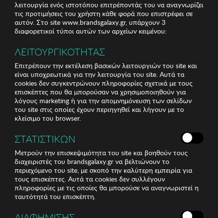
πουλάμε κατευθείαν στα μέλη μας.
λειτουργία ενός ιστοτόπου επιτρέποντάς του να αναγνωρίζει
τις προτιμήσεις του χρήστη κάθε φορά που επιστρέφει σε
Συνεργαζόμαστε στενά με τους προμηθευτές μας για να
αυτόν. Στο site www.brandsgalaxy.gr, υπάρχουν 3
εξασφαλίσουμε τις καλύτερες τιμές για όλους τους
διαφορετικοί τύποι αυτών των αρχείων κειμένου:
ενδιαφερόμενους.
Τα προϊόντα που προσφέρει η brandsGalaxy
ΛΕΙΤΟΥΡΓΙΚΟΤΗΤΑΣ
είναι αυθεντικά;
Επιτρέπουν την εκτέλεση βασικών λειτουργιών του site και
είναι υποχρεωτικά για την λειτουργία του site. Αυτά τα
Η brandsGalaxy αγοράζει προϊόντα μόνο απευθείας από
cookies δεν συγκεντρώνουν πληροφορίες σχετικά με τους
τους κατασκευαστές ή επίσημους διανομείς στην
επισκέπτες που θα μπορούσαν να χρησιμοποιηθούν για
Ελλάδα και στο εξωτερικό. Έτσι μπορούμε να
λόγους marketing ή για την απομνημόνευση των σελίδων
εγγυηθούμε ότι όλα μας τα προϊόντα είναι 100%
του site στις οποίες έχουν περιηγηθεί και λήγουν με το
αυθεντικά.
κλείσιμο του browser.
Υπάρχει συνδρομή για να γίνω μέλος;
ΣΤΑΤΙΣΤΙΚΩΝ
Υπάρχουν υποχρεώσεις ή προϋποθέσεις για να
γίνω μέλος;
Μετρούν την επισκεψιμότητα του site και βοηθούν τους
διαχειριστές του brandsgalaxy.gr να βελτιώνουν το
Καμία απολύτως. Δεν υπάρχει κόστος για να γίνει
περιεχόμενο του site, με σκοπό την καλύτερη εμπειρία για
κανείς μέλος και δεν υπάρχουν άλλες δεσμεύσεις, όπως
τους επισκέπτες. Αυτά τα cookies δεν συλλέγουν
πληροφορίες με τις οποίες θα μπορούσε να αναγνωριστεί η
ελάχιστες αγορές. Ο μόνος όρος είναι ότι πρέπει να
ταυτότητά του επισκέπτη.
είστε άνω των 18 ετών.
Πώς ενημερώνομαι ότι υπάρχει μια νέα
ΔΙΑΦΗΜΙΣΗΣ