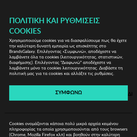
ΔΩΡΕΑΝ ΜΕΤΑΦΟΡΙΚΑ ΜΕ ΑΓΟΡΕΣ ΑΠΌ 49€ ΚΑΙ ΆΝΩ!
ΠΟΛΙΤΙΚΉ ΚΑΙ ΡΥΘΜΊΣΕΙΣ
COOKIES
Χρησιμοποιούμε cookies για να διασφαλίσουμε πως θα έχετε
Υποστήριξη
Συχνές ερωτήσεις
την καλύτερη δυνατή εμπειρία ως επισκέπτης στο
BrandsGalaxy. Επιλέγοντας «Συμφωνώ», αποδέχεστε να
λαμβάνετε όλα τα cookies (λειτουργικότητας, στατιστικών,
διαφήμισης). Επιλέγοντας "Διαφωνώ" αποδέχεστε να
Γενικά
λαμβάνετε μόνο τα cookies λειτουργικότητας. Διαβάστε τη
πολιτική μας για τα cookies και αλλάξτε τις ρυθμίσεις.
Δωροεπιταγές
Παραγγελίες & Επιστροφές
ΣΥΜΦΩΝΩ
ΔΙ
Τρόποι πληρωμής
Πώς μπορείτε να προσφέρετε προϊόντα
εξαιρετικής ποιότητας σε τόσο χαμηλές τιμές;
Cookies ονομάζονται κάποια πολύ μικρά αρχεία κειμένου
πληροφορίας τα οποία χρησιμοποιούνται από τους browsers
Επειδή αγοράζουμε κατευθείαν από τις εταιρίες και
(Chrome, Mozilla Firefox κλπ) και βοηθούν στην καλύτερη