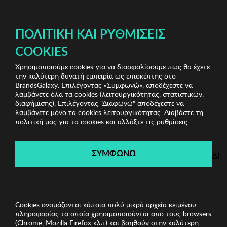
ΔΩΡΕΑΝ ΜΕΤΑΦΟΡΙΚΑ ΜΕ ΑΓΟΡΕΣ ΑΠΌ 49€ ΚΑΙ ΆΝΩ!
ΠΟΛΙΤΙΚΉ ΚΑΙ ΡΥΘΜΊΣΕΙΣ
COOKIES
Χρησιμοποιούμε cookies για να διασφαλίσουμε πως θα έχετε
Bags & Sunglasses Bazaar
Γυναικείες Τσάντες
την καλύτερη δυνατή εμπειρία ως επισκέπτης στο
Γυναικεία Τσάντα Lucky Bees
BrandsGalaxy. Επιλέγοντας «Συμφωνώ», αποδέχεστε να
λαμβάνετε όλα τα cookies (λειτουργικότητας, στατιστικών,
διαφήμισης). Επιλέγοντας "Διαφωνώ" αποδέχεστε να
λαμβάνετε μόνο τα cookies λειτουργικότητας. Διαβάστε τη
Bags & Sunglasses Bazaar
πολιτική μας για τα cookies και αλλάξτε τις ρυθμίσεις.
Λήγει σε:
00
ημέρες
|
00
ώρες
00
λεπτά
00
δευτ.
ΣΥΜΦΩΝΩ
ΔΙ
Cookies ονομάζονται κάποια πολύ μικρά αρχεία κειμένου
πληροφορίας τα οποία χρησιμοποιούνται από τους browsers
(Chrome, Mozilla Firefox κλπ) και βοηθούν στην καλύτερη