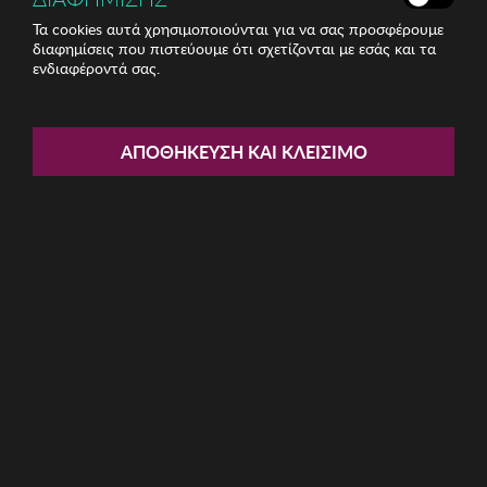
Τα cookies αυτά χρησιμοποιούνται για να σας προσφέρουμε
διαφημίσεις που πιστεύουμε ότι σχετίζονται με εσάς και τα
ενδιαφέροντά σας.
Share:
Γυναικεία Τσάντα Lucky Bees
ΑΠΟΘΉΚΕΥΣΗ ΚΑΙ ΚΛΕΊΣΙΜΟ
ΚΩΔ: 671LKB1538074
16.00€
Η καμπάνια έχει λήξει
Περιγραφή: