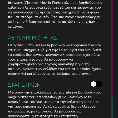
browsers (Chrome, Mozilla Firefox κλπ) και βοηθούν στην
καλύτερη λειτουργία ενός ιστοτόπου επιτρέποντάς του
να αναγνωρίζει τις προτιμήσεις του χρήστη κάθε φορά
που επιστρέφει σε αυτόν. Στο site www.brandsgalaxy.gr,
υπάρχουν 3 διαφορετικοί τύποι αυτών των αρχείων
κειμένου:
ΛΕΙΤΟΥΡΓΙΚΟΤΗΤΑΣ
Επιτρέπουν την εκτέλεση βασικών λειτουργιών του site
και είναι υποχρεωτικά για την λειτουργία του site. Αυτά
τα cookies δεν συγκεντρώνουν πληροφορίες σχετικά με
τους επισκέπτες που θα μπορούσαν να
χρησιμοποιηθούν για λόγους marketing ή για την
απομνημόνευση των σελίδων του site στις οποίες έχουν
περιηγηθεί και λήγουν με το κλείσιμο του browser.
ΕΤΑΙΡΕΙΑ
ΣΤΑΤΙΣΤΙΚΩΝ
ΕΞΥΠΗΡΕΤΗΣΗ ΠΕΛΑΤΩΝ
Μετρούν την επισκεψιμότητα του site και βοηθούν τους
διαχειριστές του brandsgalaxy.gr να βελτιώνουν το
περιεχόμενο του site, με σκοπό την καλύτερη εμπειρία
Για τηλεφωνικές παραγγελίες καλέστε
για τους επισκέπτες. Αυτά τα cookies δεν συλλέγουν
211 18 94 400
πληροφορίες με τις οποίες θα μπορούσε να
(Δευτέρα έως Παρασκευή 9:30 - 14:30 & 24ώρες Φωνητική Πύλη)
αναγνωριστεί η ταυτότητά του επισκέπτη.