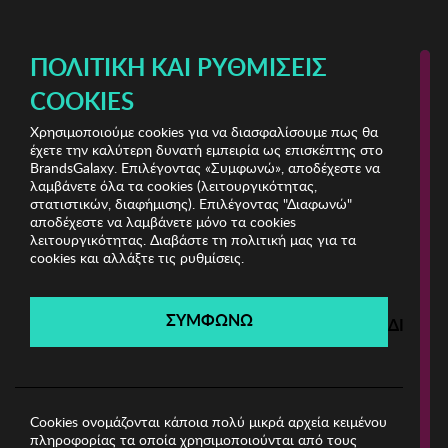
ΔΩΡΕΑΝ ΜΕΤΑΦΟΡΙΚΑ ΜΕ ΠΙΣΤΩΤΙΚΗ Ή ΧΡΕΩΣΤΙΚΗ ΚΑΡΤΑ, PAYPAL & IRIS!
ΠΟΛΙΤΙΚΉ ΚΑΙ ΡΥΘΜΊΣΕΙΣ
COOKIES
Χρησιμοποιούμε cookies για να διασφαλίσουμε πως θα
Stylish Clearance Vol.2
ΑΝΤΡΑΣ
έχετε την καλύτερη δυνατή εμπειρία ως επισκέπτης στο
BrandsGalaxy. Επιλέγοντας «Συμφωνώ», αποδέχεστε να
λαμβάνετε όλα τα cookies (λειτουργικότητας,
Stylish Clearance Vol.2
στατιστικών, διαφήμισης). Επιλέγοντας "Διαφωνώ"
αποδέχεστε να λαμβάνετε μόνο τα cookies
λειτουργικότητας. Διαβάστε τη πολιτική μας για τα
Λήγει σε:
00
ημέρες
|
00
ώρες
00
λεπτά
00
δευτ.
cookies και αλλάξτε τις ρυθμίσεις.
Filters
ΣΥΜΦΩΝΩ
ΔΙΑΦΩ
Η καμπάνια έχει λήξει.
Δείτε τις προσφορές μας από τις διαθέσιμες
καμπάνιες!
Cookies ονομάζονται κάποια πολύ μικρά αρχεία κειμένου
πληροφορίας τα οποία χρησιμοποιούνται από τους