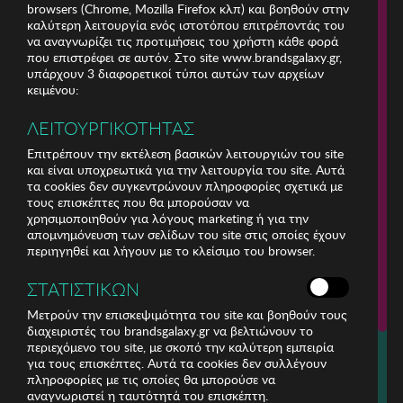
browsers (Chrome, Mozilla Firefox κλπ) και βοηθούν στην
καλύτερη λειτουργία ενός ιστοτόπου επιτρέποντάς του
να αναγνωρίζει τις προτιμήσεις του χρήστη κάθε φορά
που επιστρέφει σε αυτόν. Στο site www.brandsgalaxy.gr,
υπάρχουν 3 διαφορετικοί τύποι αυτών των αρχείων
κειμένου:
ΛΕΙΤΟΥΡΓΙΚΟΤΗΤΑΣ
Επιτρέπουν την εκτέλεση βασικών λειτουργιών του site
και είναι υποχρεωτικά για την λειτουργία του site. Αυτά
τα cookies δεν συγκεντρώνουν πληροφορίες σχετικά με
τους επισκέπτες που θα μπορούσαν να
χρησιμοποιηθούν για λόγους marketing ή για την
απομνημόνευση των σελίδων του site στις οποίες έχουν
περιηγηθεί και λήγουν με το κλείσιμο του browser.
ΕΤΑΙΡΕΙΑ
ΣΤΑΤΙΣΤΙΚΩΝ
ΕΞΥΠΗΡΕΤΗΣΗ ΠΕΛΑΤΩΝ
Μετρούν την επισκεψιμότητα του site και βοηθούν τους
διαχειριστές του brandsgalaxy.gr να βελτιώνουν το
περιεχόμενο του site, με σκοπό την καλύτερη εμπειρία
Για τηλεφωνικές παραγγελίες καλέστε
για τους επισκέπτες. Αυτά τα cookies δεν συλλέγουν
211 18 94 400
πληροφορίες με τις οποίες θα μπορούσε να
(Δευτέρα έως Παρασκευή 9:30 - 14:30 & 24ώρες Φωνητική Πύλη)
αναγνωριστεί η ταυτότητά του επισκέπτη.