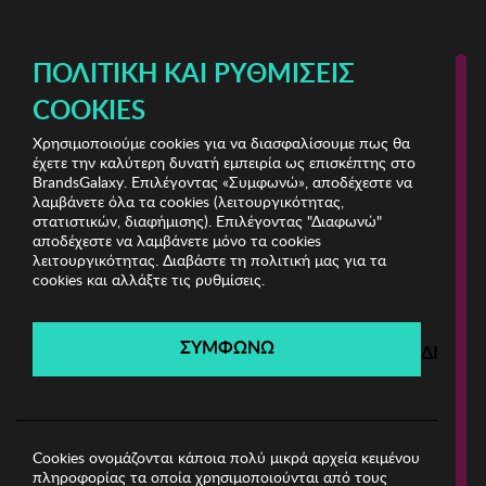
ΔΩΡΕΑΝ ΜΕΤΑΦΟΡΙΚΑ ΜΕ ΠΙΣΤΩΤΙΚΗ Ή ΧΡΕΩΣΤΙΚΗ ΚΑΡΤΑ, PAYPAL & IRIS!
ΠΟΛΙΤΙΚΉ ΚΑΙ ΡΥΘΜΊΣΕΙΣ
COOKIES
Χρησιμοποιούμε cookies για να διασφαλίσουμε πως θα
Lace Clearance
ΓΥΝΑΙΚΑ
έχετε την καλύτερη δυνατή εμπειρία ως επισκέπτης στο
BrandsGalaxy. Επιλέγοντας «Συμφωνώ», αποδέχεστε να
λαμβάνετε όλα τα cookies (λειτουργικότητας,
Lace Clearance
στατιστικών, διαφήμισης). Επιλέγοντας "Διαφωνώ"
αποδέχεστε να λαμβάνετε μόνο τα cookies
λειτουργικότητας. Διαβάστε τη πολιτική μας για τα
Λήγει σε:
00
ημέρες
|
00
ώρες
00
λεπτά
00
δευτ.
cookies και αλλάξτε τις ρυθμίσεις.
Filters
ΣΥΜΦΩΝΩ
ΔΙΑΦΩ
Η καμπάνια έχει λήξει.
Δείτε τις προσφορές μας από τις διαθέσιμες
καμπάνιες!
Cookies ονομάζονται κάποια πολύ μικρά αρχεία κειμένου
πληροφορίας τα οποία χρησιμοποιούνται από τους