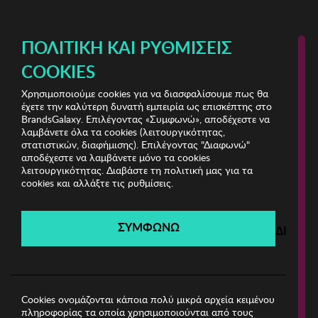
ΔΩΡΕΑΝ ΜΕΤΑΦΟΡΙΚΑ ΜΕ ΑΓΟΡΕΣ ΑΠΌ 49€ ΚΑΙ ΆΝΩ!
ΠΟΛΙΤΙΚΉ ΚΑΙ ΡΥΘΜΊΣΕΙΣ
COOKIES
Χρησιμοποιούμε cookies για να διασφαλίσουμε πως θα
Home Sales
ΣΠΙΤΙ
έχετε την καλύτερη δυνατή εμπειρία ως επισκέπτης στο
BrandsGalaxy. Επιλέγοντας «Συμφωνώ», αποδέχεστε να
λαμβάνετε όλα τα cookies (λειτουργικότητας,
Home Sales
στατιστικών, διαφήμισης). Επιλέγοντας "Διαφωνώ"
αποδέχεστε να λαμβάνετε μόνο τα cookies
λειτουργικότητας. Διαβάστε τη πολιτική μας για τα
Λήγει σε:
00
ημέρες
|
00
ώρες
00
λεπτά
00
δευτ.
cookies και αλλάξτε τις ρυθμίσεις.
Filters
ΣΥΜΦΩΝΩ
ΔΙΑΦΩ
Η καμπάνια έχει λήξει.
Δείτε τις προσφορές μας από τις διαθέσιμες
καμπάνιες!
Cookies ονομάζονται κάποια πολύ μικρά αρχεία κειμένου
πληροφορίας τα οποία χρησιμοποιούνται από τους