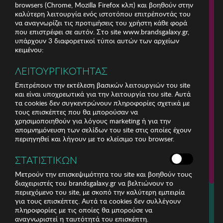
browsers (Chrome, Mozilla Firefox κλπ) και βοηθούν στην
καλύτερη λειτουργία ενός ιστοτόπου επιτρέποντάς του
να αναγνωρίζει τις προτιμήσεις του χρήστη κάθε φορά
που επιστρέφει σε αυτόν. Στο site www.brandsgalaxy.gr,
υπάρχουν 3 διαφορετικοί τύποι αυτών των αρχείων
κειμένου:
ΛΕΙΤΟΥΡΓΙΚΟΤΗΤΑΣ
Επιτρέπουν την εκτέλεση βασικών λειτουργιών του site
και είναι υποχρεωτικά για την λειτουργία του site. Αυτά
τα cookies δεν συγκεντρώνουν πληροφορίες σχετικά με
τους επισκέπτες που θα μπορούσαν να
χρησιμοποιηθούν για λόγους marketing ή για την
απομνημόνευση των σελίδων του site στις οποίες έχουν
περιηγηθεί και λήγουν με το κλείσιμο του browser.
ΕΤΑΙΡΕΙΑ
ΣΤΑΤΙΣΤΙΚΩΝ
ΕΞΥΠΗΡΕΤΗΣΗ ΠΕΛΑΤΩΝ
Μετρούν την επισκεψιμότητα του site και βοηθούν τους
διαχειριστές του brandsgalaxy.gr να βελτιώνουν το
περιεχόμενο του site, με σκοπό την καλύτερη εμπειρία
Για τηλεφωνικές παραγγελίες καλέστε
για τους επισκέπτες. Αυτά τα cookies δεν συλλέγουν
211 18 94 400
πληροφορίες με τις οποίες θα μπορούσε να
(Δευτέρα έως Παρασκευή 9:30 - 14:30 & 24ώρες Φωνητική Πύλη)
αναγνωριστεί η ταυτότητά του επισκέπτη.