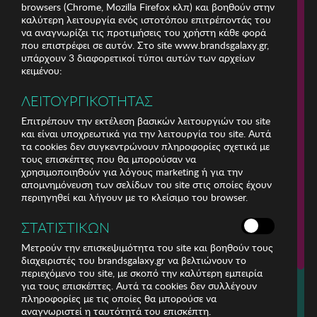
browsers (Chrome, Mozilla Firefox κλπ) και βοηθούν στην
καλύτερη λειτουργία ενός ιστοτόπου επιτρέποντάς του
να αναγνωρίζει τις προτιμήσεις του χρήστη κάθε φορά
που επιστρέφει σε αυτόν. Στο site www.brandsgalaxy.gr,
υπάρχουν 3 διαφορετικοί τύποι αυτών των αρχείων
κειμένου:
ΛΕΙΤΟΥΡΓΙΚΟΤΗΤΑΣ
Επιτρέπουν την εκτέλεση βασικών λειτουργιών του site
και είναι υποχρεωτικά για την λειτουργία του site. Αυτά
τα cookies δεν συγκεντρώνουν πληροφορίες σχετικά με
τους επισκέπτες που θα μπορούσαν να
χρησιμοποιηθούν για λόγους marketing ή για την
απομνημόνευση των σελίδων του site στις οποίες έχουν
περιηγηθεί και λήγουν με το κλείσιμο του browser.
ΕΤΑΙΡΕΙΑ
ΣΤΑΤΙΣΤΙΚΩΝ
ΕΞΥΠΗΡΕΤΗΣΗ ΠΕΛΑΤΩΝ
Μετρούν την επισκεψιμότητα του site και βοηθούν τους
διαχειριστές του brandsgalaxy.gr να βελτιώνουν το
περιεχόμενο του site, με σκοπό την καλύτερη εμπειρία
Για τηλεφωνικές παραγγελίες καλέστε
για τους επισκέπτες. Αυτά τα cookies δεν συλλέγουν
211 18 94 400
πληροφορίες με τις οποίες θα μπορούσε να
(Δευτέρα έως Παρασκευή 9:30 - 14:30 & 24ώρες Φωνητική Πύλη)
αναγνωριστεί η ταυτότητά του επισκέπτη.