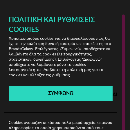
ΔΩΡΕΑΝ ΜΕΤΑΦΟΡΙΚΑ ΜΕ ΑΓΟΡΕΣ ΑΠΌ 49€ ΚΑΙ ΆΝΩ!
ΠΟΛΙΤΙΚΉ ΚΑΙ ΡΥΘΜΊΣΕΙΣ
COOKIES
Χρησιμοποιούμε cookies για να διασφαλίσουμε πως θα
Beauty Clearance
ΟΜΟΡΦΙΑ
έχετε την καλύτερη δυνατή εμπειρία ως επισκέπτης στο
BrandsGalaxy. Επιλέγοντας «Συμφωνώ», αποδέχεστε να
λαμβάνετε όλα τα cookies (λειτουργικότητας,
Beauty Clearance
στατιστικών, διαφήμισης). Επιλέγοντας "Διαφωνώ"
αποδέχεστε να λαμβάνετε μόνο τα cookies
λειτουργικότητας. Διαβάστε τη πολιτική μας για τα
Λήγει σε:
00
ημέρες
|
00
ώρες
00
λεπτά
00
δευτ.
cookies και αλλάξτε τις ρυθμίσεις.
Filters
ΣΥΜΦΩΝΩ
ΔΙΑΦΩ
Η καμπάνια έχει λήξει.
Δείτε τις προσφορές μας από τις διαθέσιμες
καμπάνιες!
Cookies ονομάζονται κάποια πολύ μικρά αρχεία κειμένου
πληροφορίας τα οποία χρησιμοποιούνται από τους