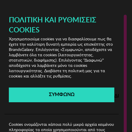
ΔΩΡΕΑΝ ΜΕΤΑΦΟΡΙΚΑ ΜΕ ΠΙΣΤΩΤΙΚΗ Ή ΧΡΕΩΣΤΙΚΗ ΚΑΡΤΑ, PAYPAL & IRIS!
ΠΟΛΙΤΙΚΉ ΚΑΙ ΡΥΘΜΊΣΕΙΣ
COOKIES
Χρησιμοποιούμε cookies για να διασφαλίσουμε πως θα
Underwear Boutique
ΓΥΝΑΙΚΑ
έχετε την καλύτερη δυνατή εμπειρία ως επισκέπτης στο
BrandsGalaxy. Επιλέγοντας «Συμφωνώ», αποδέχεστε να
λαμβάνετε όλα τα cookies (λειτουργικότητας,
Underwear Boutique
στατιστικών, διαφήμισης). Επιλέγοντας "Διαφωνώ"
αποδέχεστε να λαμβάνετε μόνο τα cookies
λειτουργικότητας. Διαβάστε τη πολιτική μας για τα
Λήγει σε:
00
ημέρες
|
00
ώρες
00
λεπτά
00
δευτ.
cookies και αλλάξτε τις ρυθμίσεις.
Filters
ΣΥΜΦΩΝΩ
ΔΙΑΦΩ
Η καμπάνια έχει λήξει.
Δείτε τις προσφορές μας από τις διαθέσιμες
καμπάνιες!
Cookies ονομάζονται κάποια πολύ μικρά αρχεία κειμένου
πληροφορίας τα οποία χρησιμοποιούνται από τους