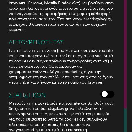
browsers (Chrome, Mozilla Firefox κλπ) και βοηθούν στην
καλύτερη λειτουργία ενός ιστοτόπου επιτρέποντάς του
να αναγνωρίζει τις προτιμήσεις του χρήστη κάθε φορά
που επιστρέφει σε αυτόν. Στο site www.brandsgalaxy.gr,
υπάρχουν 3 διαφορετικοί τύποι αυτών των αρχείων
κειμένου:
ΛΕΙΤΟΥΡΓΙΚΟΤΗΤΑΣ
Επιτρέπουν την εκτέλεση βασικών λειτουργιών του site
και είναι υποχρεωτικά για την λειτουργία του site. Αυτά
τα cookies δεν συγκεντρώνουν πληροφορίες σχετικά με
τους επισκέπτες που θα μπορούσαν να
χρησιμοποιηθούν για λόγους marketing ή για την
απομνημόνευση των σελίδων του site στις οποίες έχουν
περιηγηθεί και λήγουν με το κλείσιμο του browser.
ΕΤΑΙΡΕΙΑ
ΣΤΑΤΙΣΤΙΚΩΝ
ΕΞΥΠΗΡΕΤΗΣΗ ΠΕΛΑΤΩΝ
Μετρούν την επισκεψιμότητα του site και βοηθούν τους
διαχειριστές του brandsgalaxy.gr να βελτιώνουν το
περιεχόμενο του site, με σκοπό την καλύτερη εμπειρία
Για τηλεφωνικές παραγγελίες καλέστε
για τους επισκέπτες. Αυτά τα cookies δεν συλλέγουν
211 18 94 400
πληροφορίες με τις οποίες θα μπορούσε να
(Δευτέρα έως Παρασκευή 9:30 - 14:30 & 24ώρες Φωνητική Πύλη)
αναγνωριστεί η ταυτότητά του επισκέπτη.