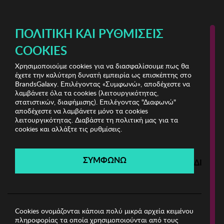
ΔΩΡΕΑΝ ΜΕΤΑΦΟΡΙΚΑ ΜΕ ΠΙΣΤΩΤΙΚΗ Ή ΧΡΕΩΣΤΙΚΗ ΚΑΡΤΑ, PAYPAL & IRIS!
ΠΟΛΙΤΙΚΉ ΚΑΙ ΡΥΘΜΊΣΕΙΣ
COOKIES
Χρησιμοποιούμε cookies για να διασφαλίσουμε πως θα
L'Oreal Paris & More
έχετε την καλύτερη δυνατή εμπειρία ως επισκέπτης στο
BrandsGalaxy. Επιλέγοντας «Συμφωνώ», αποδέχεστε να
λαμβάνετε όλα τα cookies (λειτουργικότητας,
L'Oreal Paris & More
στατιστικών, διαφήμισης). Επιλέγοντας "Διαφωνώ"
αποδέχεστε να λαμβάνετε μόνο τα cookies
λειτουργικότητας. Διαβάστε τη πολιτική μας για τα
Λήγει σε:
00
ημέρες
|
00
ώρες
00
λεπτά
00
δευτ.
cookies και αλλάξτε τις ρυθμίσεις.
Filters
ΣΥΜΦΩΝΩ
ΔΙΑΦΩ
Η καμπάνια έχει λήξει.
Δείτε τις προσφορές μας από τις διαθέσιμες
καμπάνιες!
Cookies ονομάζονται κάποια πολύ μικρά αρχεία κειμένου
πληροφορίας τα οποία χρησιμοποιούνται από τους