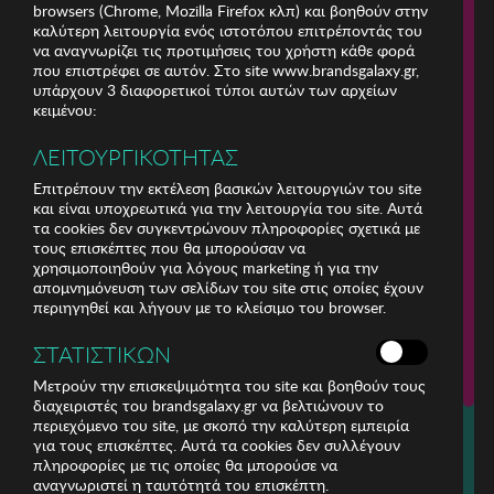
browsers (Chrome, Mozilla Firefox κλπ) και βοηθούν στην
καλύτερη λειτουργία ενός ιστοτόπου επιτρέποντάς του
να αναγνωρίζει τις προτιμήσεις του χρήστη κάθε φορά
που επιστρέφει σε αυτόν. Στο site www.brandsgalaxy.gr,
υπάρχουν 3 διαφορετικοί τύποι αυτών των αρχείων
κειμένου:
ΛΕΙΤΟΥΡΓΙΚΟΤΗΤΑΣ
Επιτρέπουν την εκτέλεση βασικών λειτουργιών του site
και είναι υποχρεωτικά για την λειτουργία του site. Αυτά
τα cookies δεν συγκεντρώνουν πληροφορίες σχετικά με
τους επισκέπτες που θα μπορούσαν να
χρησιμοποιηθούν για λόγους marketing ή για την
απομνημόνευση των σελίδων του site στις οποίες έχουν
περιηγηθεί και λήγουν με το κλείσιμο του browser.
ΕΤΑΙΡΕΙΑ
ΣΤΑΤΙΣΤΙΚΩΝ
ΕΞΥΠΗΡΕΤΗΣΗ ΠΕΛΑΤΩΝ
Μετρούν την επισκεψιμότητα του site και βοηθούν τους
διαχειριστές του brandsgalaxy.gr να βελτιώνουν το
περιεχόμενο του site, με σκοπό την καλύτερη εμπειρία
Για τηλεφωνικές παραγγελίες καλέστε
για τους επισκέπτες. Αυτά τα cookies δεν συλλέγουν
211 18 94 400
πληροφορίες με τις οποίες θα μπορούσε να
(Δευτέρα έως Παρασκευή 9:30 - 14:30 & 24ώρες Φωνητική Πύλη)
αναγνωριστεί η ταυτότητά του επισκέπτη.