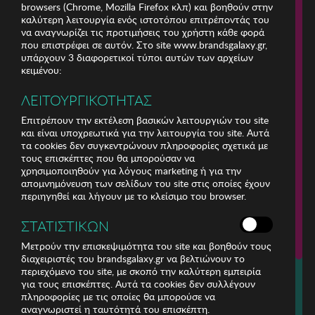
browsers (Chrome, Mozilla Firefox κλπ) και βοηθούν στην
καλύτερη λειτουργία ενός ιστοτόπου επιτρέποντάς του
να αναγνωρίζει τις προτιμήσεις του χρήστη κάθε φορά
που επιστρέφει σε αυτόν. Στο site www.brandsgalaxy.gr,
υπάρχουν 3 διαφορετικοί τύποι αυτών των αρχείων
κειμένου:
ΛΕΙΤΟΥΡΓΙΚΟΤΗΤΑΣ
Επιτρέπουν την εκτέλεση βασικών λειτουργιών του site
και είναι υποχρεωτικά για την λειτουργία του site. Αυτά
τα cookies δεν συγκεντρώνουν πληροφορίες σχετικά με
τους επισκέπτες που θα μπορούσαν να
χρησιμοποιηθούν για λόγους marketing ή για την
απομνημόνευση των σελίδων του site στις οποίες έχουν
περιηγηθεί και λήγουν με το κλείσιμο του browser.
ΕΤΑΙΡΕΙΑ
ΣΤΑΤΙΣΤΙΚΩΝ
ΕΞΥΠΗΡΕΤΗΣΗ ΠΕΛΑΤΩΝ
Μετρούν την επισκεψιμότητα του site και βοηθούν τους
διαχειριστές του brandsgalaxy.gr να βελτιώνουν το
περιεχόμενο του site, με σκοπό την καλύτερη εμπειρία
Για τηλεφωνικές παραγγελίες καλέστε
για τους επισκέπτες. Αυτά τα cookies δεν συλλέγουν
211 18 94 400
πληροφορίες με τις οποίες θα μπορούσε να
(Δευτέρα έως Παρασκευή 9:30 - 14:30 & 24ώρες Φωνητική Πύλη)
αναγνωριστεί η ταυτότητά του επισκέπτη.