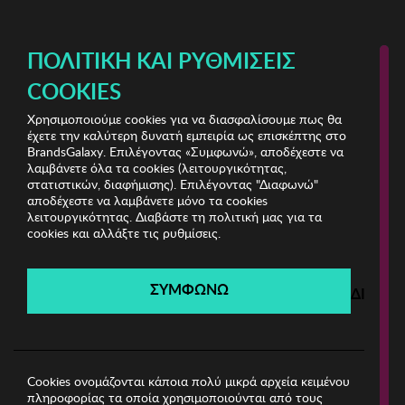
ΔΩΡΕΑΝ ΜΕΤΑΦΟΡΙΚΑ ΜΕ ΠΙΣΤΩΤΙΚΗ Ή ΧΡΕΩΣΤΙΚΗ ΚΑΡΤΑ, PAYPAL & IRIS!
ΠΟΛΙΤΙΚΉ ΚΑΙ ΡΥΘΜΊΣΕΙΣ
COOKIES
Χρησιμοποιούμε cookies για να διασφαλίσουμε πως θα
Jewels Bazaar Vol.1
ΓΥΝΑΙΚΑ
έχετε την καλύτερη δυνατή εμπειρία ως επισκέπτης στο
BrandsGalaxy. Επιλέγοντας «Συμφωνώ», αποδέχεστε να
λαμβάνετε όλα τα cookies (λειτουργικότητας,
Jewels Bazaar Vol.1
στατιστικών, διαφήμισης). Επιλέγοντας "Διαφωνώ"
αποδέχεστε να λαμβάνετε μόνο τα cookies
λειτουργικότητας. Διαβάστε τη πολιτική μας για τα
Λήγει σε:
00
ημέρες
|
00
ώρες
00
λεπτά
00
δευτ.
cookies και αλλάξτε τις ρυθμίσεις.
Filters
ΣΥΜΦΩΝΩ
ΔΙΑΦΩ
Η καμπάνια έχει λήξει.
Δείτε τις προσφορές μας από τις διαθέσιμες
καμπάνιες!
Cookies ονομάζονται κάποια πολύ μικρά αρχεία κειμένου
πληροφορίας τα οποία χρησιμοποιούνται από τους