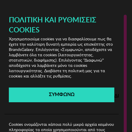
ΔΩΡΕΑΝ ΜΕΤΑΦΟΡΙΚΑ ΜΕ ΠΙΣΤΩΤΙΚΗ Ή ΧΡΕΩΣΤΙΚΗ ΚΑΡΤΑ, PAYPAL & IRIS!
ΠΟΛΙΤΙΚΉ ΚΑΙ ΡΥΘΜΊΣΕΙΣ
COOKIES
Χρησιμοποιούμε cookies για να διασφαλίσουμε πως θα
Homewear & Underwear Bazaar Vol.2
ΓΥΝΑΙΚΑ
έχετε την καλύτερη δυνατή εμπειρία ως επισκέπτης στο
BrandsGalaxy. Επιλέγοντας «Συμφωνώ», αποδέχεστε να
λαμβάνετε όλα τα cookies (λειτουργικότητας,
Homewear & Underwear
στατιστικών, διαφήμισης). Επιλέγοντας "Διαφωνώ"
αποδέχεστε να λαμβάνετε μόνο τα cookies
λειτουργικότητας. Διαβάστε τη πολιτική μας για τα
Bazaar Vol.2
cookies και αλλάξτε τις ρυθμίσεις.
Λήγει σε:
00
ημέρες
|
00
ώρες
00
λεπτά
00
δευτ.
ΣΥΜΦΩΝΩ
ΔΙΑΦΩ
Filters
Η καμπάνια έχει λήξει.
Δείτε τις προσφορές μας από τις διαθέσιμες
καμπάνιες!
Cookies ονομάζονται κάποια πολύ μικρά αρχεία κειμένου
πληροφορίας τα οποία χρησιμοποιούνται από τους