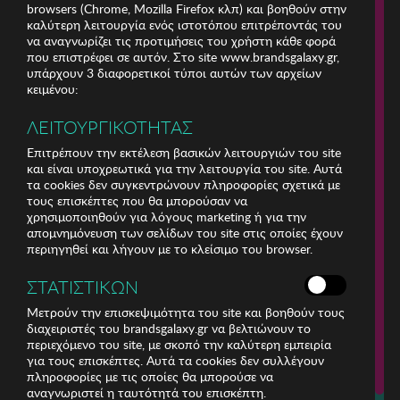
browsers (Chrome, Mozilla Firefox κλπ) και βοηθούν στην
καλύτερη λειτουργία ενός ιστοτόπου επιτρέποντάς του
να αναγνωρίζει τις προτιμήσεις του χρήστη κάθε φορά
που επιστρέφει σε αυτόν. Στο site www.brandsgalaxy.gr,
υπάρχουν 3 διαφορετικοί τύποι αυτών των αρχείων
κειμένου:
ΛΕΙΤΟΥΡΓΙΚΟΤΗΤΑΣ
Επιτρέπουν την εκτέλεση βασικών λειτουργιών του site
και είναι υποχρεωτικά για την λειτουργία του site. Αυτά
τα cookies δεν συγκεντρώνουν πληροφορίες σχετικά με
τους επισκέπτες που θα μπορούσαν να
χρησιμοποιηθούν για λόγους marketing ή για την
απομνημόνευση των σελίδων του site στις οποίες έχουν
περιηγηθεί και λήγουν με το κλείσιμο του browser.
ΣΤΑΤΙΣΤΙΚΩΝ
ΕΤΑΙΡΕΙΑ
Μετρούν την επισκεψιμότητα του site και βοηθούν τους
διαχειριστές του brandsgalaxy.gr να βελτιώνουν το
ΕΞΥΠΗΡΕΤΗΣΗ ΠΕΛΑΤΩΝ
περιεχόμενο του site, με σκοπό την καλύτερη εμπειρία
για τους επισκέπτες. Αυτά τα cookies δεν συλλέγουν
πληροφορίες με τις οποίες θα μπορούσε να
Για τηλεφωνικές παραγγελίες καλέστε
αναγνωριστεί η ταυτότητά του επισκέπτη.