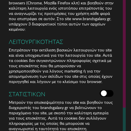
browsers (Chrome, Mozilla Firefox κλπ) και βοηθούν στην
καλύτερη λειτουργία ενός ιστοτόπου επιτρέποντάς του
να αναγνωρίζει τις προτιμήσεις του χρήστη κάθε φορά
που επιστρέφει σε αυτόν. Στο site www.brandsgalaxy.gr,
υπάρχουν 3 διαφορετικοί τύποι αυτών των αρχείων
κειμένου:
ΛΕΙΤΟΥΡΓΙΚΟΤΗΤΑΣ
Επιτρέπουν την εκτέλεση βασικών λειτουργιών του site
και είναι υποχρεωτικά για την λειτουργία του site. Αυτά
τα cookies δεν συγκεντρώνουν πληροφορίες σχετικά με
τους επισκέπτες που θα μπορούσαν να
χρησιμοποιηθούν για λόγους marketing ή για την
απομνημόνευση των σελίδων του site στις οποίες έχουν
περιηγηθεί και λήγουν με το κλείσιμο του browser.
ΕΤΑΙΡΕΙΑ
ΣΤΑΤΙΣΤΙΚΩΝ
ΕΞΥΠΗΡΕΤΗΣΗ ΠΕΛΑΤΩΝ
Μετρούν την επισκεψιμότητα του site και βοηθούν τους
διαχειριστές του brandsgalaxy.gr να βελτιώνουν το
περιεχόμενο του site, με σκοπό την καλύτερη εμπειρία
Για τηλεφωνικές παραγγελίες καλέστε
για τους επισκέπτες. Αυτά τα cookies δεν συλλέγουν
211 18 94 400
πληροφορίες με τις οποίες θα μπορούσε να
(Δευτέρα έως Παρασκευή 9:30 - 14:30 & 24ώρες Φωνητική Πύλη)
αναγνωριστεί η ταυτότητά του επισκέπτη.