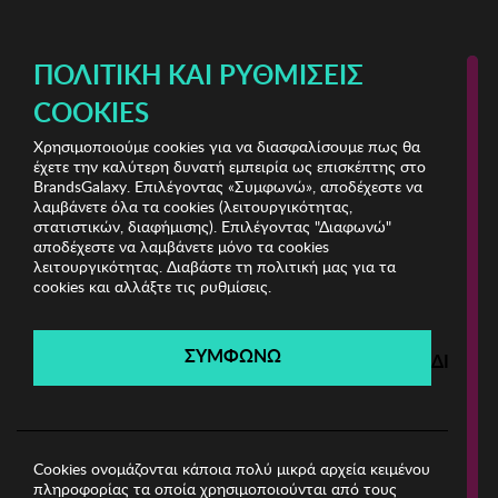
ΔΩΡΕΑΝ ΜΕΤΑΦΟΡΙΚΑ ΜΕ ΑΓΟΡΕΣ ΑΠΌ 49€ ΚΑΙ ΆΝΩ!
ΠΟΛΙΤΙΚΉ ΚΑΙ ΡΥΘΜΊΣΕΙΣ
COOKIES
Χρησιμοποιούμε cookies για να διασφαλίσουμε πως θα
Bedding & Bathroom Shop
ΣΠΙΤΙ
έχετε την καλύτερη δυνατή εμπειρία ως επισκέπτης στο
BrandsGalaxy. Επιλέγοντας «Συμφωνώ», αποδέχεστε να
λαμβάνετε όλα τα cookies (λειτουργικότητας,
Bedding & Bathroom Shop
στατιστικών, διαφήμισης). Επιλέγοντας "Διαφωνώ"
αποδέχεστε να λαμβάνετε μόνο τα cookies
λειτουργικότητας. Διαβάστε τη πολιτική μας για τα
Λήγει σε:
00
ημέρες
|
00
ώρες
00
λεπτά
00
δευτ.
cookies και αλλάξτε τις ρυθμίσεις.
Filters
ΣΥΜΦΩΝΩ
ΔΙΑΦΩ
Η καμπάνια έχει λήξει.
Δείτε τις προσφορές μας από τις διαθέσιμες
καμπάνιες!
Cookies ονομάζονται κάποια πολύ μικρά αρχεία κειμένου
πληροφορίας τα οποία χρησιμοποιούνται από τους