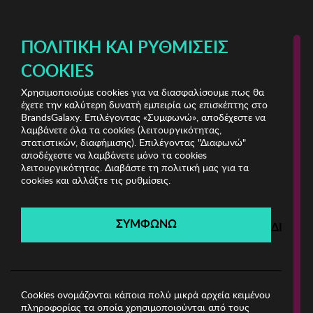
ΔΩΡΕΑΝ ΜΕΤΑΦΟΡΙΚΑ ΜΕ ΑΓΟΡΕΣ ΑΠΌ 49€ ΚΑΙ ΆΝΩ!
ΠΟΛΙΤΙΚΉ ΚΑΙ ΡΥΘΜΊΣΕΙΣ
COOKIES
Χρησιμοποιούμε cookies για να διασφαλίσουμε πως θα
Moode Jewels
ΓΥΝΑΙΚΑ
έχετε την καλύτερη δυνατή εμπειρία ως επισκέπτης στο
BrandsGalaxy. Επιλέγοντας «Συμφωνώ», αποδέχεστε να
λαμβάνετε όλα τα cookies (λειτουργικότητας,
Moode Jewels
στατιστικών, διαφήμισης). Επιλέγοντας "Διαφωνώ"
αποδέχεστε να λαμβάνετε μόνο τα cookies
λειτουργικότητας. Διαβάστε τη πολιτική μας για τα
Λήγει σε:
00
ημέρες
|
00
ώρες
00
λεπτά
00
δευτ.
cookies και αλλάξτε τις ρυθμίσεις.
Filters
ΣΥΜΦΩΝΩ
ΔΙΑΦΩ
Η καμπάνια έχει λήξει.
Δείτε τις προσφορές μας από τις διαθέσιμες
καμπάνιες!
Cookies ονομάζονται κάποια πολύ μικρά αρχεία κειμένου
πληροφορίας τα οποία χρησιμοποιούνται από τους