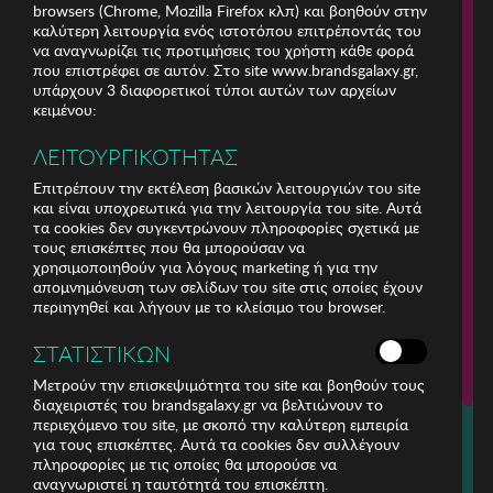
browsers (Chrome, Mozilla Firefox κλπ) και βοηθούν στην
καλύτερη λειτουργία ενός ιστοτόπου επιτρέποντάς του
να αναγνωρίζει τις προτιμήσεις του χρήστη κάθε φορά
που επιστρέφει σε αυτόν. Στο site www.brandsgalaxy.gr,
υπάρχουν 3 διαφορετικοί τύποι αυτών των αρχείων
κειμένου:
ΛΕΙΤΟΥΡΓΙΚΟΤΗΤΑΣ
Επιτρέπουν την εκτέλεση βασικών λειτουργιών του site
και είναι υποχρεωτικά για την λειτουργία του site. Αυτά
τα cookies δεν συγκεντρώνουν πληροφορίες σχετικά με
τους επισκέπτες που θα μπορούσαν να
χρησιμοποιηθούν για λόγους marketing ή για την
απομνημόνευση των σελίδων του site στις οποίες έχουν
περιηγηθεί και λήγουν με το κλείσιμο του browser.
ΕΤΑΙΡΕΙΑ
ΣΤΑΤΙΣΤΙΚΩΝ
ΕΞΥΠΗΡΕΤΗΣΗ ΠΕΛΑΤΩΝ
Μετρούν την επισκεψιμότητα του site και βοηθούν τους
διαχειριστές του brandsgalaxy.gr να βελτιώνουν το
περιεχόμενο του site, με σκοπό την καλύτερη εμπειρία
Για τηλεφωνικές παραγγελίες καλέστε
για τους επισκέπτες. Αυτά τα cookies δεν συλλέγουν
211 18 94 400
πληροφορίες με τις οποίες θα μπορούσε να
(Δευτέρα έως Παρασκευή 9:30 - 14:30 & 24ώρες Φωνητική Πύλη)
αναγνωριστεί η ταυτότητά του επισκέπτη.