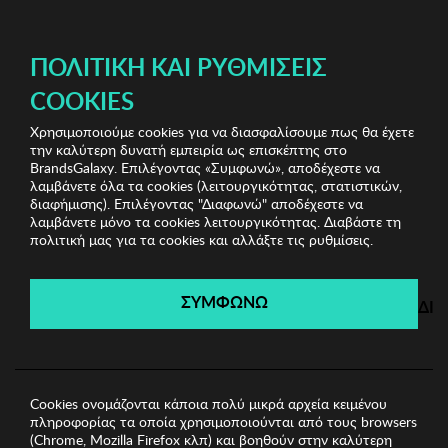
ΔΩΡΕΑΝ ΜΕΤΑΦΟΡΙΚΑ ΜΕ ΠΙΣΤΩΤΙΚΗ Ή ΧΡΕΩΣΤΙΚΗ ΚΑΡΤΑ, PAYPAL & IRIS!
ΔΩΡΕΑΝ ΜΕΤΑΦΟΡΙΚΑ ΜΕ ΑΓΟΡΕΣ ΑΠΌ 49€ ΚΑΙ ΆΝΩ!
ΠΟΛΙΤΙΚΉ ΚΑΙ ΡΥΘΜΊΣΕΙΣ
COOKIES
Χρησιμοποιούμε cookies για να διασφαλίσουμε πως θα έχετε
Wall & Sofa Accessories
Ριχτάρια
Ριχτάρι 180 x
την καλύτερη δυνατή εμπειρία ως επισκέπτης στο
300cm Coverest
BrandsGalaxy. Επιλέγοντας «Συμφωνώ», αποδέχεστε να
λαμβάνετε όλα τα cookies (λειτουργικότητας, στατιστικών,
διαφήμισης). Επιλέγοντας "Διαφωνώ" αποδέχεστε να
λαμβάνετε μόνο τα cookies λειτουργικότητας. Διαβάστε τη
Wall & Sofa Accessories
πολιτική μας για τα cookies και αλλάξτε τις ρυθμίσεις.
Λήγει σε:
04
ημέρες
|
15
ώρες
53
λεπτά
44
δευτ.
ΣΥΜΦΩΝΩ
ΔΙ
Cookies ονομάζονται κάποια πολύ μικρά αρχεία κειμένου
πληροφορίας τα οποία χρησιμοποιούνται από τους browsers
(Chrome, Mozilla Firefox κλπ) και βοηθούν στην καλύτερη