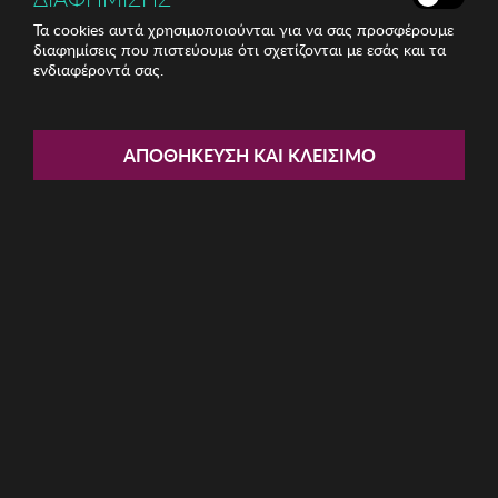
Τα cookies αυτά χρησιμοποιούνται για να σας προσφέρουμε
διαφημίσεις που πιστεύουμε ότι σχετίζονται με εσάς και τα
ενδιαφέροντά σας.
Share:
Ριχτάρι 180 x 300cm Coverest
ΑΠΟΘΉΚΕΥΣΗ ΚΑΙ ΚΛΕΊΣΙΜΟ
ΚΩΔ: 372VDN1797034
16.22€
Ποσότητα:
Όριο έως 5 προϊόν(τα) ανά παραγγελία