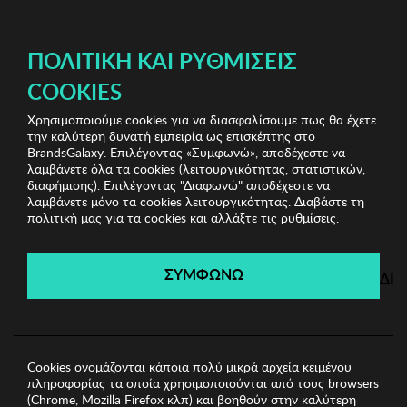
ΔΩΡΕΑΝ ΜΕΤΑΦΟΡΙΚΑ ΜΕ ΠΙΣΤΩΤΙΚΗ Ή ΧΡΕΩΣΤΙΚΗ ΚΑΡΤΑ, PAYPAL & IRIS!
ΠΟΛΙΤΙΚΉ ΚΑΙ ΡΥΘΜΊΣΕΙΣ
COOKIES
Χρησιμοποιούμε cookies για να διασφαλίσουμε πως θα έχετε
Bedding & Bathroom Shop
Κουβέρτες
Διπλή Pique
την καλύτερη δυνατή εμπειρία ως επισκέπτης στο
Κουβέρτα Mijolnir
BrandsGalaxy. Επιλέγοντας «Συμφωνώ», αποδέχεστε να
λαμβάνετε όλα τα cookies (λειτουργικότητας, στατιστικών,
διαφήμισης). Επιλέγοντας "Διαφωνώ" αποδέχεστε να
λαμβάνετε μόνο τα cookies λειτουργικότητας. Διαβάστε τη
Bedding & Bathroom Shop
πολιτική μας για τα cookies και αλλάξτε τις ρυθμίσεις.
Λήγει σε:
01
ημέρες
|
23
ώρες
41
λεπτά
39
δευτ.
ΣΥΜΦΩΝΩ
ΔΙ
Cookies ονομάζονται κάποια πολύ μικρά αρχεία κειμένου
πληροφορίας τα οποία χρησιμοποιούνται από τους browsers
(Chrome, Mozilla Firefox κλπ) και βοηθούν στην καλύτερη