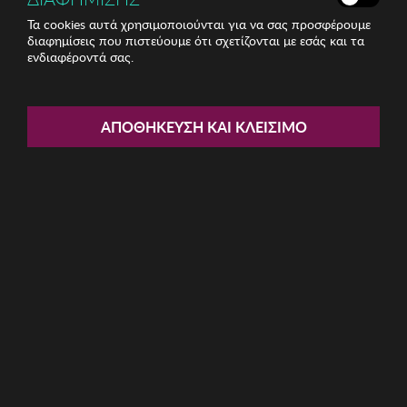
Τα cookies αυτά χρησιμοποιούνται για να σας προσφέρουμε
διαφημίσεις που πιστεύουμε ότι σχετίζονται με εσάς και τα
ενδιαφέροντά σας.
Share:
Διπλή Pique Κουβέρτα Mijolnir
ΑΠΟΘΉΚΕΥΣΗ ΚΑΙ ΚΛΕΊΣΙΜΟ
ΚΩΔ: 372VDN1771023
13.05€
Ποσότητα:
Όριο έως 5 προϊόν(τα) ανά παραγγελία