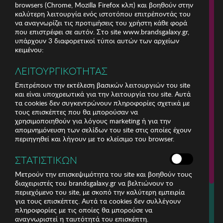
browsers (Chrome, Mozilla Firefox κλπ) και βοηθούν στην
καλύτερη λειτουργία ενός ιστοτόπου επιτρέποντάς του
να αναγνωρίζει τις προτιμήσεις του χρήστη κάθε φορά
που επιστρέφει σε αυτόν. Στο site www.brandsgalaxy.gr,
υπάρχουν 3 διαφορετικοί τύποι αυτών των αρχείων
κειμένου:
ΛΕΙΤΟΥΡΓΙΚΟΤΗΤΑΣ
Επιτρέπουν την εκτέλεση βασικών λειτουργιών του site
και είναι υποχρεωτικά για την λειτουργία του site. Αυτά
τα cookies δεν συγκεντρώνουν πληροφορίες σχετικά με
τους επισκέπτες που θα μπορούσαν να
χρησιμοποιηθούν για λόγους marketing ή για την
απομνημόνευση των σελίδων του site στις οποίες έχουν
περιηγηθεί και λήγουν με το κλείσιμο του browser.
ΕΤΑΙΡΕΙΑ
ΣΤΑΤΙΣΤΙΚΩΝ
ΕΞΥΠΗΡΕΤΗΣΗ ΠΕΛΑΤΩΝ
Μετρούν την επισκεψιμότητα του site και βοηθούν τους
διαχειριστές του brandsgalaxy.gr να βελτιώνουν το
περιεχόμενο του site, με σκοπό την καλύτερη εμπειρία
Για τηλεφωνικές παραγγελίες καλέστε
για τους επισκέπτες. Αυτά τα cookies δεν συλλέγουν
211 18 94 400
πληροφορίες με τις οποίες θα μπορούσε να
(Δευτέρα έως Παρασκευή 9:30 - 14:30 & 24ώρες Φωνητική Πύλη)
αναγνωριστεί η ταυτότητά του επισκέπτη.