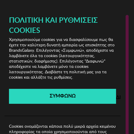
ΔΩΡΕΑΝ ΜΕΤΑΦΟΡΙΚΑ ΜΕ ΠΙΣΤΩΤΙΚΗ Ή ΧΡΕΩΣΤΙΚΗ ΚΑΡΤΑ, PAYPAL & IRIS!
ΠΟΛΙΤΙΚΉ ΚΑΙ ΡΥΘΜΊΣΕΙΣ
COOKIES
Χρησιμοποιούμε cookies για να διασφαλίσουμε πως θα
Stylish Clearance Vol.2
ΓΥΝΑΙΚΑ
έχετε την καλύτερη δυνατή εμπειρία ως επισκέπτης στο
BrandsGalaxy. Επιλέγοντας «Συμφωνώ», αποδέχεστε να
λαμβάνετε όλα τα cookies (λειτουργικότητας,
Stylish Clearance Vol.2
στατιστικών, διαφήμισης). Επιλέγοντας "Διαφωνώ"
αποδέχεστε να λαμβάνετε μόνο τα cookies
λειτουργικότητας. Διαβάστε τη πολιτική μας για τα
Λήγει σε:
00
ημέρες
|
00
ώρες
00
λεπτά
00
δευτ.
cookies και αλλάξτε τις ρυθμίσεις.
Filters
ΣΥΜΦΩΝΩ
ΔΙΑΦΩ
Η καμπάνια έχει λήξει.
Δείτε τις προσφορές μας από τις διαθέσιμες
καμπάνιες!
Cookies ονομάζονται κάποια πολύ μικρά αρχεία κειμένου
πληροφορίας τα οποία χρησιμοποιούνται από τους