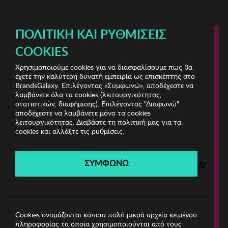
ΔΩΡΕΑΝ ΜΕΤΑΦΟΡΙΚΑ ΜΕ ΑΓΟΡΕΣ ΑΠΌ 49€ ΚΑΙ ΆΝΩ!
ΠΟΛΙΤΙΚΉ ΚΑΙ ΡΥΘΜΊΣΕΙΣ
COOKIES
Χρησιμοποιούμε cookies για να διασφαλίσουμε πως θα
Fila Underwear
ΓΥΝΑΙΚΑ
έχετε την καλύτερη δυνατή εμπειρία ως επισκέπτης στο
BrandsGalaxy. Επιλέγοντας «Συμφωνώ», αποδέχεστε να
λαμβάνετε όλα τα cookies (λειτουργικότητας,
Fila Underwear
στατιστικών, διαφήμισης). Επιλέγοντας "Διαφωνώ"
αποδέχεστε να λαμβάνετε μόνο τα cookies
λειτουργικότητας. Διαβάστε τη πολιτική μας για τα
Λήγει σε:
00
ημέρες
|
00
ώρες
00
λεπτά
00
δευτ.
cookies και αλλάξτε τις ρυθμίσεις.
Filters
ΣΥΜΦΩΝΩ
ΔΙΑΦΩ
Η καμπάνια έχει λήξει.
Δείτε τις προσφορές μας από τις διαθέσιμες
καμπάνιες!
Cookies ονομάζονται κάποια πολύ μικρά αρχεία κειμένου
πληροφορίας τα οποία χρησιμοποιούνται από τους