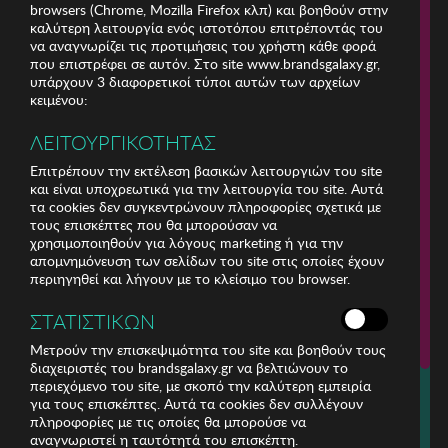
browsers (Chrome, Mozilla Firefox κλπ) και βοηθούν στην
καλύτερη λειτουργία ενός ιστοτόπου επιτρέποντάς του
να αναγνωρίζει τις προτιμήσεις του χρήστη κάθε φορά
που επιστρέφει σε αυτόν. Στο site www.brandsgalaxy.gr,
υπάρχουν 3 διαφορετικοί τύποι αυτών των αρχείων
κειμένου:
ΛΕΙΤΟΥΡΓΙΚΟΤΗΤΑΣ
Επιτρέπουν την εκτέλεση βασικών λειτουργιών του site
και είναι υποχρεωτικά για την λειτουργία του site. Αυτά
τα cookies δεν συγκεντρώνουν πληροφορίες σχετικά με
τους επισκέπτες που θα μπορούσαν να
χρησιμοποιηθούν για λόγους marketing ή για την
απομνημόνευση των σελίδων του site στις οποίες έχουν
περιηγηθεί και λήγουν με το κλείσιμο του browser.
ΕΤΑΙΡΕΙΑ
ΣΤΑΤΙΣΤΙΚΩΝ
ΕΞΥΠΗΡΕΤΗΣΗ ΠΕΛΑΤΩΝ
Μετρούν την επισκεψιμότητα του site και βοηθούν τους
διαχειριστές του brandsgalaxy.gr να βελτιώνουν το
περιεχόμενο του site, με σκοπό την καλύτερη εμπειρία
Για τηλεφωνικές παραγγελίες καλέστε
για τους επισκέπτες. Αυτά τα cookies δεν συλλέγουν
211 18 94 400
πληροφορίες με τις οποίες θα μπορούσε να
(Δευτέρα έως Παρασκευή 9:30 - 14:30 & 24ώρες Φωνητική Πύλη)
αναγνωριστεί η ταυτότητά του επισκέπτη.