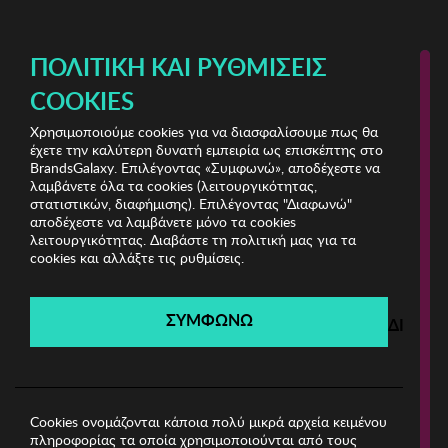
ΔΩΡΕΑΝ ΜΕΤΑΦΟΡΙΚΑ ΜΕ ΠΙΣΤΩΤΙΚΗ Ή ΧΡΕΩΣΤΙΚΗ ΚΑΡΤΑ, PAYPAL & IRIS!
ΠΟΛΙΤΙΚΉ ΚΑΙ ΡΥΘΜΊΣΕΙΣ
COOKIES
Χρησιμοποιούμε cookies για να διασφαλίσουμε πως θα
Sloggi & Dim Underwear
ΑΝΤΡΑΣ
έχετε την καλύτερη δυνατή εμπειρία ως επισκέπτης στο
BrandsGalaxy. Επιλέγοντας «Συμφωνώ», αποδέχεστε να
λαμβάνετε όλα τα cookies (λειτουργικότητας,
Sloggi & Dim Underwear
στατιστικών, διαφήμισης). Επιλέγοντας "Διαφωνώ"
αποδέχεστε να λαμβάνετε μόνο τα cookies
λειτουργικότητας. Διαβάστε τη πολιτική μας για τα
Λήγει σε:
00
ημέρες
|
00
ώρες
00
λεπτά
00
δευτ.
cookies και αλλάξτε τις ρυθμίσεις.
Filters
ΣΥΜΦΩΝΩ
ΔΙΑΦΩ
Η καμπάνια έχει λήξει.
Δείτε τις προσφορές μας από τις διαθέσιμες
καμπάνιες!
Cookies ονομάζονται κάποια πολύ μικρά αρχεία κειμένου
πληροφορίας τα οποία χρησιμοποιούνται από τους