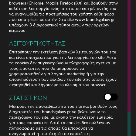
browsers (Chrome, Mozilla Firefox κλπ) και βοηθούν στην
καλύτερη λειτουργία ενός ιστοτόπου επιτρέποντάς του
να αναγνωρίζει τις προτιμήσεις του χρήστη κάθε φορά
που επιστρέφει σε αυτόν. Στο site www.brandsgalaxy.gr,
υπάρχουν 3 διαφορετικοί τύποι αυτών των αρχείων
κειμένου:
ΛΕΙΤΟΥΡΓΙΚΟΤΗΤΑΣ
Επιτρέπουν την εκτέλεση βασικών λειτουργιών του site
και είναι υποχρεωτικά για την λειτουργία του site. Αυτά
τα cookies δεν συγκεντρώνουν πληροφορίες σχετικά με
τους επισκέπτες που θα μπορούσαν να
χρησιμοποιηθούν για λόγους marketing ή για την
απομνημόνευση των σελίδων του site στις οποίες έχουν
περιηγηθεί και λήγουν με το κλείσιμο του browser.
ΕΤΑΙΡΕΙΑ
ΣΤΑΤΙΣΤΙΚΩΝ
ΕΞΥΠΗΡΕΤΗΣΗ ΠΕΛΑΤΩΝ
Μετρούν την επισκεψιμότητα του site και βοηθούν τους
διαχειριστές του brandsgalaxy.gr να βελτιώνουν το
περιεχόμενο του site, με σκοπό την καλύτερη εμπειρία
Για τηλεφωνικές παραγγελίες καλέστε
για τους επισκέπτες. Αυτά τα cookies δεν συλλέγουν
211 18 94 400
πληροφορίες με τις οποίες θα μπορούσε να
(Δευτέρα έως Παρασκευή 9:30 - 14:30 & 24ώρες Φωνητική Πύλη)
αναγνωριστεί η ταυτότητά του επισκέπτη.