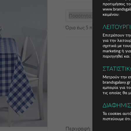
προτιμήσεις το
www.brandsgala
κειμένου:
Ποσότητα:
ΛΕΙΤΟΥΡΓ
Όριο έως 5 προϊόν(τα) ανά παρ
Επιτρέπουν την
για την λειτου
σχετικά με το
marketing ή γι
περιηγηθεί και
ΣΤΑΤΙΣΤΙ
Μετρούν την επ
brandsgalaxy.g
εμπειρία για τ
τις οποίες θα 
ΔΙΑΦΗΜΙ
Τα cookies αυτ
πιστεύουμε ότι
Περιγραφή: