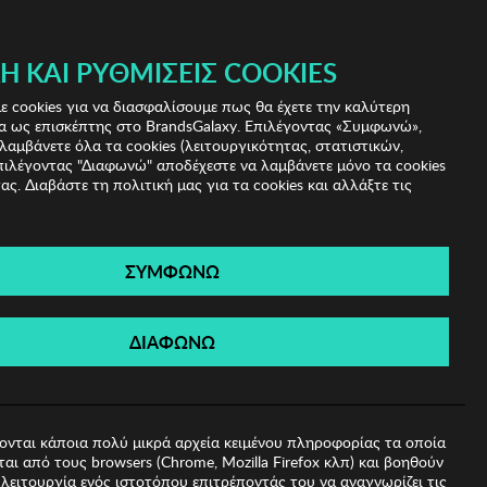
Ή ΚΑΙ ΡΥΘΜΊΣΕΙΣ COOKIES
(0)
- ΕΓΓΡΑΦΗ
ΤΟ ΚΑΛΑΘΙ ΜΟΥ
 cookies για να διασφαλίσουμε πως θα έχετε την καλύτερη
α ως επισκέπτης στο BrandsGalaxy. Επιλέγοντας «Συμφωνώ»,
λαμβάνετε όλα τα cookies (λειτουργικότητας, στατιστικών,
πιλέγοντας "Διαφωνώ" αποδέχεστε να λαμβάνετε μόνο τα cookies
ας. Διαβάστε τη πολιτική μας για τα cookies και αλλάξτε τις
ΣΥΜΦΩΝΩ
 Hermia
ΔΙΑΦΩΝΩ
ονται κάποια πολύ μικρά αρχεία κειμένου πληροφορίας τα οποία
αι από τους browsers (Chrome, Mozilla Firefox κλπ) και βοηθούν
λειτουργία ενός ιστοτόπου επιτρέποντάς του να αναγνωρίζει τις