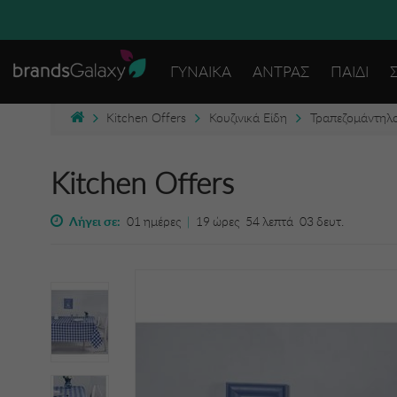
ΓΥΝΑΙΚΑ
ΑΝΤΡΑΣ
ΠΑΙΔΙ
Kitchen Offers
Κουζινικά Είδη
Τραπεζομάντηλ
Kitchen Offers
Λήγει σε:
01
ημέρες
|
19
ώρες
54
λεπτά
03
δευτ.