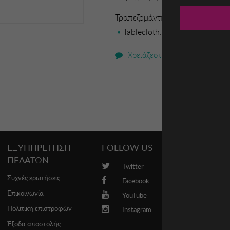
Τραπεζομάντηλο Hermia
Tablecloth.100% COTTON Size
Χρειάζεστε βοήθεια;
ΕΞΥΠΗΡΕΤΗΣΗ
FOLLOW US
PROMO
ΠΕΛΑΤΩΝ
Twitter
Brands
Συχνές ερωτήσεις
Facebook
Επικοινωνία
YouTube
Πολιτική επιστροφών
Instagram
Έξοδα αποστολής