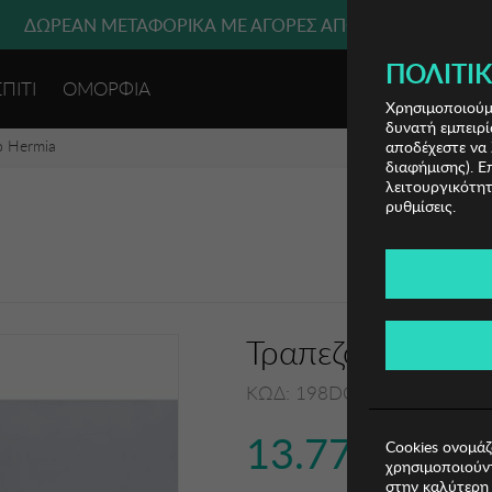
ΔΩΡΕΑΝ ΜΕΤΑΦΟΡΙΚΑ ΜΕ ΑΓΟΡΕΣ ΑΠΌ 49€ ΚΑΙ ΆΝΩ!
ΠΟΛΙΤΙΚ
ΣΠΙΤΙ
ΟΜΟΡΦΙΑ
ΕΙΣΟΔΟΣ 
Χρησιμοποιούμε
δυνατή εμπειρί
ο Hermia
αποδέχεστε να 
διαφήμισης). Ε
λειτουργικότητ
ρυθμίσεις.
Τραπεζομάντηλο
ΚΩΔ: 198DCH1102007
13.77€
Cookies ονομάζ
χρησιμοποιούντ
στην καλύτερη 