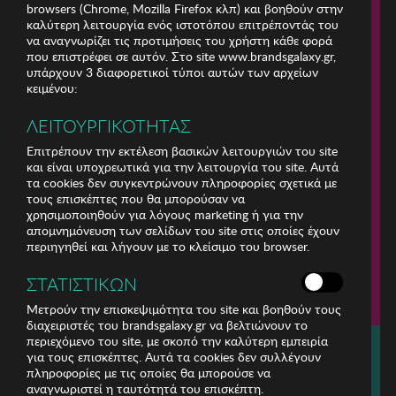
browsers (Chrome, Mozilla Firefox κλπ) και βοηθούν στην
καλύτερη λειτουργία ενός ιστοτόπου επιτρέποντάς του
να αναγνωρίζει τις προτιμήσεις του χρήστη κάθε φορά
που επιστρέφει σε αυτόν. Στο site www.brandsgalaxy.gr,
υπάρχουν 3 διαφορετικοί τύποι αυτών των αρχείων
κειμένου:
ΛΕΙΤΟΥΡΓΙΚΟΤΗΤΑΣ
Επιτρέπουν την εκτέλεση βασικών λειτουργιών του site
και είναι υποχρεωτικά για την λειτουργία του site. Αυτά
τα cookies δεν συγκεντρώνουν πληροφορίες σχετικά με
τους επισκέπτες που θα μπορούσαν να
χρησιμοποιηθούν για λόγους marketing ή για την
απομνημόνευση των σελίδων του site στις οποίες έχουν
περιηγηθεί και λήγουν με το κλείσιμο του browser.
ΕΤΑΙΡΕΙΑ
ΣΤΑΤΙΣΤΙΚΩΝ
ΕΞΥΠΗΡΕΤΗΣΗ ΠΕΛΑΤΩΝ
Μετρούν την επισκεψιμότητα του site και βοηθούν τους
διαχειριστές του brandsgalaxy.gr να βελτιώνουν το
περιεχόμενο του site, με σκοπό την καλύτερη εμπειρία
Για τηλεφωνικές παραγγελίες καλέστε
για τους επισκέπτες. Αυτά τα cookies δεν συλλέγουν
211 18 94 400
πληροφορίες με τις οποίες θα μπορούσε να
(Δευτέρα έως Παρασκευή 9:30 - 14:30 & 24ώρες Φωνητική Πύλη)
αναγνωριστεί η ταυτότητά του επισκέπτη.