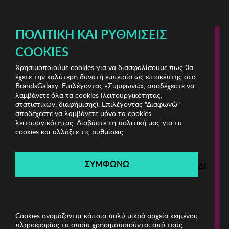
ΔΩΡΕΑΝ ΜΕΤΑΦΟΡΙΚΑ ΜΕ ΑΓΟΡΕΣ ΑΠΌ 49€ ΚΑΙ ΆΝΩ!
ΠΟΛΙΤΙΚΉ ΚΑΙ ΡΥΘΜΊΣΕΙΣ
COOKIES
Χρησιμοποιούμε cookies για να διασφαλίσουμε πως θα
Miorre Underwear
ΓΥΝΑΙΚΑ
έχετε την καλύτερη δυνατή εμπειρία ως επισκέπτης στο
BrandsGalaxy. Επιλέγοντας «Συμφωνώ», αποδέχεστε να
λαμβάνετε όλα τα cookies (λειτουργικότητας,
Miorre Underwear
στατιστικών, διαφήμισης). Επιλέγοντας "Διαφωνώ"
αποδέχεστε να λαμβάνετε μόνο τα cookies
λειτουργικότητας. Διαβάστε τη πολιτική μας για τα
Λήγει σε:
00
ημέρες
|
00
ώρες
00
λεπτά
00
δευτ.
cookies και αλλάξτε τις ρυθμίσεις.
Filters
ΣΥΜΦΩΝΩ
ΔΙΑΦΩ
Η καμπάνια έχει λήξει.
Δείτε τις προσφορές μας από τις διαθέσιμες
καμπάνιες!
Cookies ονομάζονται κάποια πολύ μικρά αρχεία κειμένου
πληροφορίας τα οποία χρησιμοποιούνται από τους