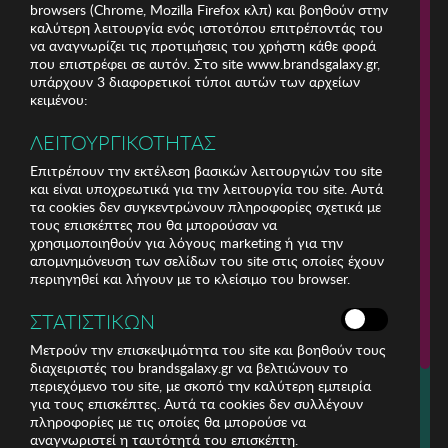
browsers (Chrome, Mozilla Firefox κλπ) και βοηθούν στην
καλύτερη λειτουργία ενός ιστοτόπου επιτρέποντάς του
να αναγνωρίζει τις προτιμήσεις του χρήστη κάθε φορά
που επιστρέφει σε αυτόν. Στο site www.brandsgalaxy.gr,
υπάρχουν 3 διαφορετικοί τύποι αυτών των αρχείων
κειμένου:
ΛΕΙΤΟΥΡΓΙΚΟΤΗΤΑΣ
Επιτρέπουν την εκτέλεση βασικών λειτουργιών του site
και είναι υποχρεωτικά για την λειτουργία του site. Αυτά
τα cookies δεν συγκεντρώνουν πληροφορίες σχετικά με
τους επισκέπτες που θα μπορούσαν να
χρησιμοποιηθούν για λόγους marketing ή για την
απομνημόνευση των σελίδων του site στις οποίες έχουν
περιηγηθεί και λήγουν με το κλείσιμο του browser.
ΕΤΑΙΡΕΙΑ
ΣΤΑΤΙΣΤΙΚΩΝ
ΕΞΥΠΗΡΕΤΗΣΗ ΠΕΛΑΤΩΝ
Μετρούν την επισκεψιμότητα του site και βοηθούν τους
διαχειριστές του brandsgalaxy.gr να βελτιώνουν το
περιεχόμενο του site, με σκοπό την καλύτερη εμπειρία
Για τηλεφωνικές παραγγελίες καλέστε
για τους επισκέπτες. Αυτά τα cookies δεν συλλέγουν
211 18 94 400
πληροφορίες με τις οποίες θα μπορούσε να
(Δευτέρα έως Παρασκευή 9:30 - 14:30 & 24ώρες Φωνητική Πύλη)
αναγνωριστεί η ταυτότητά του επισκέπτη.