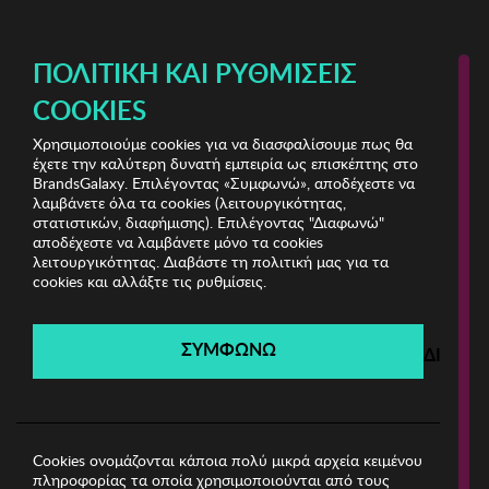
ΔΩΡΕΑΝ ΜΕΤΑΦΟΡΙΚΑ ΜΕ ΑΓΟΡΕΣ ΑΠΌ 49€ ΚΑΙ ΆΝΩ!
ΠΟΛΙΤΙΚΉ ΚΑΙ ΡΥΘΜΊΣΕΙΣ
COOKIES
Χρησιμοποιούμε cookies για να διασφαλίσουμε πως θα
Jewels Bazaar Vol.2
ΓΥΝΑΙΚΑ
έχετε την καλύτερη δυνατή εμπειρία ως επισκέπτης στο
BrandsGalaxy. Επιλέγοντας «Συμφωνώ», αποδέχεστε να
λαμβάνετε όλα τα cookies (λειτουργικότητας,
Jewels Bazaar Vol.2
στατιστικών, διαφήμισης). Επιλέγοντας "Διαφωνώ"
αποδέχεστε να λαμβάνετε μόνο τα cookies
λειτουργικότητας. Διαβάστε τη πολιτική μας για τα
Λήγει σε:
00
ημέρες
|
00
ώρες
00
λεπτά
00
δευτ.
cookies και αλλάξτε τις ρυθμίσεις.
Filters
ΣΥΜΦΩΝΩ
ΔΙΑΦΩ
Η καμπάνια έχει λήξει.
Δείτε τις προσφορές μας από τις διαθέσιμες
καμπάνιες!
Cookies ονομάζονται κάποια πολύ μικρά αρχεία κειμένου
πληροφορίας τα οποία χρησιμοποιούνται από τους