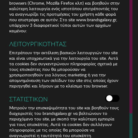
browsers (Chrome, Mozilla Firefox κλπ) και βοηθούν στην
καλύτερη λειτουργία ενός ιστοτόπου επιτρέποντάς του
να αναγνωρίζει τις προτιμήσεις του χρήστη κάθε φορά
που επιστρέφει σε αυτόν. Στο site www.brandsgalaxy.gr,
υπάρχουν 3 διαφορετικοί τύποι αυτών των αρχείων
κειμένου:
ΛΕΙΤΟΥΡΓΙΚΟΤΗΤΑΣ
Επιτρέπουν την εκτέλεση βασικών λειτουργιών του site
και είναι υποχρεωτικά για την λειτουργία του site. Αυτά
τα cookies δεν συγκεντρώνουν πληροφορίες σχετικά με
τους επισκέπτες που θα μπορούσαν να
χρησιμοποιηθούν για λόγους marketing ή για την
απομνημόνευση των σελίδων του site στις οποίες έχουν
περιηγηθεί και λήγουν με το κλείσιμο του browser.
ΕΤΑΙΡΕΙΑ
ΣΤΑΤΙΣΤΙΚΩΝ
ΕΞΥΠΗΡΕΤΗΣΗ ΠΕΛΑΤΩΝ
Μετρούν την επισκεψιμότητα του site και βοηθούν τους
διαχειριστές του brandsgalaxy.gr να βελτιώνουν το
περιεχόμενο του site, με σκοπό την καλύτερη εμπειρία
Για τηλεφωνικές παραγγελίες καλέστε
για τους επισκέπτες. Αυτά τα cookies δεν συλλέγουν
211 18 94 400
πληροφορίες με τις οποίες θα μπορούσε να
(Δευτέρα έως Παρασκευή 9:30 - 14:30 & 24ώρες Φωνητική Πύλη)
αναγνωριστεί η ταυτότητά του επισκέπτη.