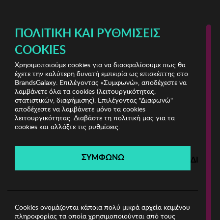
ΔΩΡΕΑΝ ΜΕΤΑΦΟΡΙΚΑ ΜΕ ΑΓΟΡΕΣ ΑΠΌ 49€ ΚΑΙ ΆΝΩ!
ΠΟΛΙΤΙΚΉ ΚΑΙ ΡΥΘΜΊΣΕΙΣ
COOKIES
Χρησιμοποιούμε cookies για να διασφαλίσουμε πως θα
Bags & Wallets Shop
ΓΥΝΑΙΚΑ
έχετε την καλύτερη δυνατή εμπειρία ως επισκέπτης στο
BrandsGalaxy. Επιλέγοντας «Συμφωνώ», αποδέχεστε να
λαμβάνετε όλα τα cookies (λειτουργικότητας,
Bags & Wallets Shop
στατιστικών, διαφήμισης). Επιλέγοντας "Διαφωνώ"
αποδέχεστε να λαμβάνετε μόνο τα cookies
λειτουργικότητας. Διαβάστε τη πολιτική μας για τα
Λήγει σε:
00
ημέρες
|
00
ώρες
00
λεπτά
00
δευτ.
cookies και αλλάξτε τις ρυθμίσεις.
Filters
ΣΥΜΦΩΝΩ
ΔΙΑΦΩ
Η καμπάνια έχει λήξει.
Δείτε τις προσφορές μας από τις διαθέσιμες
καμπάνιες!
Cookies ονομάζονται κάποια πολύ μικρά αρχεία κειμένου
πληροφορίας τα οποία χρησιμοποιούνται από τους