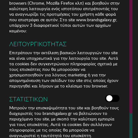
browsers (Chrome, Mozilla Firefox κλπ) και βοηθούν στην
καλύτερη λειτουργία ενός ιστοτόπου επιτρέποντάς του
να αναγνωρίζει τις προτιμήσεις του χρήστη κάθε φορά
που επιστρέφει σε αυτόν. Στο site www.brandsgalaxy.gr,
υπάρχουν 3 διαφορετικοί τύποι αυτών των αρχείων
κειμένου:
ΛΕΙΤΟΥΡΓΙΚΟΤΗΤΑΣ
Επιτρέπουν την εκτέλεση βασικών λειτουργιών του site
και είναι υποχρεωτικά για την λειτουργία του site. Αυτά
τα cookies δεν συγκεντρώνουν πληροφορίες σχετικά με
τους επισκέπτες που θα μπορούσαν να
χρησιμοποιηθούν για λόγους marketing ή για την
απομνημόνευση των σελίδων του site στις οποίες έχουν
περιηγηθεί και λήγουν με το κλείσιμο του browser.
ΕΤΑΙΡΕΙΑ
ΣΤΑΤΙΣΤΙΚΩΝ
ΕΞΥΠΗΡΕΤΗΣΗ ΠΕΛΑΤΩΝ
Μετρούν την επισκεψιμότητα του site και βοηθούν τους
διαχειριστές του brandsgalaxy.gr να βελτιώνουν το
περιεχόμενο του site, με σκοπό την καλύτερη εμπειρία
Για τηλεφωνικές παραγγελίες καλέστε
για τους επισκέπτες. Αυτά τα cookies δεν συλλέγουν
211 18 94 400
πληροφορίες με τις οποίες θα μπορούσε να
(Δευτέρα έως Παρασκευή 9:30 - 14:30 & 24ώρες Φωνητική Πύλη)
αναγνωριστεί η ταυτότητά του επισκέπτη.