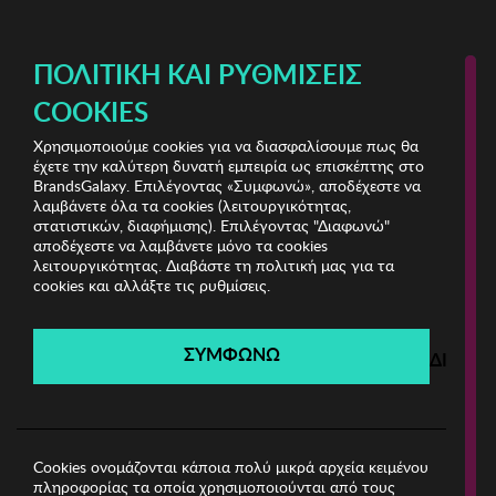
ΔΩΡΕΑΝ ΜΕΤΑΦΟΡΙΚΑ ΜΕ ΠΙΣΤΩΤΙΚΗ Ή ΧΡΕΩΣΤΙΚΗ ΚΑΡΤΑ, PAYPAL & IRIS!
ΠΟΛΙΤΙΚΉ ΚΑΙ ΡΥΘΜΊΣΕΙΣ
COOKIES
Χρησιμοποιούμε cookies για να διασφαλίσουμε πως θα
Marc Malone Jewels
ΓΥΝΑΙΚΑ
έχετε την καλύτερη δυνατή εμπειρία ως επισκέπτης στο
BrandsGalaxy. Επιλέγοντας «Συμφωνώ», αποδέχεστε να
λαμβάνετε όλα τα cookies (λειτουργικότητας,
Marc Malone Jewels
στατιστικών, διαφήμισης). Επιλέγοντας "Διαφωνώ"
αποδέχεστε να λαμβάνετε μόνο τα cookies
λειτουργικότητας. Διαβάστε τη πολιτική μας για τα
Λήγει σε:
00
ημέρες
|
00
ώρες
00
λεπτά
00
δευτ.
cookies και αλλάξτε τις ρυθμίσεις.
Filters
ΣΥΜΦΩΝΩ
ΔΙΑΦΩ
Η καμπάνια έχει λήξει.
Δείτε τις προσφορές μας από τις διαθέσιμες
καμπάνιες!
Cookies ονομάζονται κάποια πολύ μικρά αρχεία κειμένου
πληροφορίας τα οποία χρησιμοποιούνται από τους