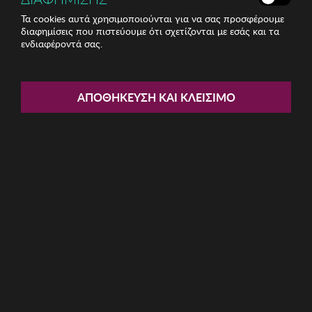
Τα cookies αυτά χρησιμοποιούνται για να σας προσφέρουμε
διαφημίσεις που πιστεύουμε ότι σχετίζονται με εσάς και τα
ενδιαφέροντά σας.
Share:
Γυναικεία Γυαλιά Ηλίου Emily
ΑΠΟΘΉΚΕΥΣΗ ΚΑΙ ΚΛΕΊΣΙΜΟ
Westwood
ΚΩΔ: EWS-95125-C4
10.45€
Η καμπάνια έχει λήξει