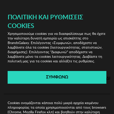
ΔΩΡΕΑΝ ΜΕΤΑΦΟΡΙΚΑ ΜΕ ΠΙΣΤΩΤΙΚΗ Ή ΧΡΕΩΣΤΙΚΗ ΚΑΡΤΑ, PAYPAL & IRIS!
ΠΟΛΙΤΙΚΉ ΚΑΙ ΡΥΘΜΊΣΕΙΣ
COOKIES
Χρησιμοποιούμε cookies για να διασφαλίσουμε πως θα έχετε
Bags & Sunglasses Bazaar
Γυναικεία Γυαλιά Ηλίου
την καλύτερη δυνατή εμπειρία ως επισκέπτης στο
Γυναικεία Γυαλιά Ηλίου Emily Westwood
BrandsGalaxy. Επιλέγοντας «Συμφωνώ», αποδέχεστε να
λαμβάνετε όλα τα cookies (λειτουργικότητας, στατιστικών,
διαφήμισης). Επιλέγοντας "Διαφωνώ" αποδέχεστε να
λαμβάνετε μόνο τα cookies λειτουργικότητας. Διαβάστε τη
Bags & Sunglasses Bazaar
πολιτική μας για τα cookies και αλλάξτε τις ρυθμίσεις.
Λήγει σε:
00
ημέρες
|
00
ώρες
00
λεπτά
00
δευτ.
ΣΥΜΦΩΝΩ
ΔΙ
Cookies ονομάζονται κάποια πολύ μικρά αρχεία κειμένου
πληροφορίας τα οποία χρησιμοποιούνται από τους browsers
(Chrome, Mozilla Firefox κλπ) και βοηθούν στην καλύτερη