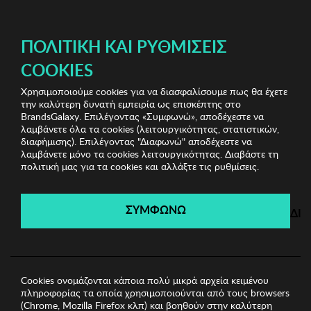
ΔΩΡΕΑΝ ΜΕΤΑΦΟΡΙΚΑ ΜΕ ΠΙΣΤΩΤΙΚΗ Ή ΧΡΕΩΣΤΙΚΗ ΚΑΡΤΑ, PAYPAL & IRIS!
ΠΟΛΙΤΙΚΉ ΚΑΙ ΡΥΘΜΊΣΕΙΣ
COOKIES
Χρησιμοποιούμε cookies για να διασφαλίσουμε πως θα έχετε
Home Bazaar Vol.1
Κουζινικά Είδη
Σετ Ποτήρια
την καλύτερη δυνατή εμπειρία ως επισκέπτης στο
Hermia
BrandsGalaxy. Επιλέγοντας «Συμφωνώ», αποδέχεστε να
λαμβάνετε όλα τα cookies (λειτουργικότητας, στατιστικών,
διαφήμισης). Επιλέγοντας "Διαφωνώ" αποδέχεστε να
λαμβάνετε μόνο τα cookies λειτουργικότητας. Διαβάστε τη
Home Bazaar Vol.1
πολιτική μας για τα cookies και αλλάξτε τις ρυθμίσεις.
Λήγει σε:
00
ημέρες
|
00
ώρες
00
λεπτά
00
δευτ.
ΣΥΜΦΩΝΩ
ΔΙ
Cookies ονομάζονται κάποια πολύ μικρά αρχεία κειμένου
πληροφορίας τα οποία χρησιμοποιούνται από τους browsers
(Chrome, Mozilla Firefox κλπ) και βοηθούν στην καλύτερη