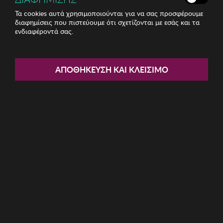
Τα cookies αυτά χρησιμοποιούνται για να σας προσφέρουμε
διαφημίσεις που πιστεύουμε ότι σχετίζονται με εσάς και τα
ενδιαφέροντά σας.
Share:
Σετ Ποτήρια Hermia
ΑΠΟΘΉΚΕΥΣΗ ΚΑΙ ΚΛΕΊΣΙΜΟ
ΚΩΔ: 990LAV1196
8.68€
Η καμπάνια έχει λήξει
Περιγραφή: