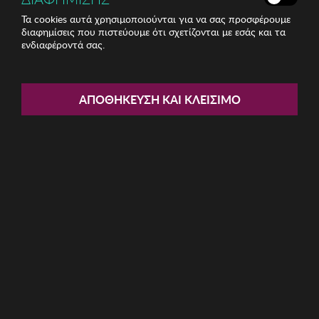
Τα cookies αυτά χρησιμοποιούνται για να σας προσφέρουμε
διαφημίσεις που πιστεύουμε ότι σχετίζονται με εσάς και τα
ενδιαφέροντά σας.
Share:
Γυναικείο Φόρεμα Adele Berto
ΑΠΟΘΉΚΕΥΣΗ ΚΑΙ ΚΛΕΊΣΙΜΟ
ΚΩΔ: 7727-Dark-green112
49,60€
Η καμπάνια δεν έχει ξεκινήσει ακόμα
Περιγραφή: