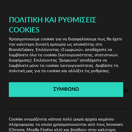
ΔΩΡΕΑΝ ΜΕΤΑΦΟΡΙΚΑ ΜΕ ΠΙΣΤΩΤΙΚΗ Ή ΧΡΕΩΣΤΙΚΗ ΚΑΡΤΑ, PAYPAL & IRIS!
ΠΟΛΙΤΙΚΉ ΚΑΙ ΡΥΘΜΊΣΕΙΣ
COOKIES
Χρησιμοποιούμε cookies για να διασφαλίσουμε πως θα έχετε
Stylish Clearance Vol.2
Γυναικεία φορέματα
την καλύτερη δυνατή εμπειρία ως επισκέπτης στο
Γυναικείο Φόρεμα Adele Berto
BrandsGalaxy. Επιλέγοντας «Συμφωνώ», αποδέχεστε να
λαμβάνετε όλα τα cookies (λειτουργικότητας, στατιστικών,
διαφήμισης). Επιλέγοντας "Διαφωνώ" αποδέχεστε να
λαμβάνετε μόνο τα cookies λειτουργικότητας. Διαβάστε τη
Stylish Clearance Vol.2
πολιτική μας για τα cookies και αλλάξτε τις ρυθμίσεις.
Λήγει σε:
04
ημέρες
|
01
ώρες
46
λεπτά
50
δευτ.
ΣΥΜΦΩΝΩ
ΔΙ
Cookies ονομάζονται κάποια πολύ μικρά αρχεία κειμένου
πληροφορίας τα οποία χρησιμοποιούνται από τους browsers
(Chrome, Mozilla Firefox κλπ) και βοηθούν στην καλύτερη