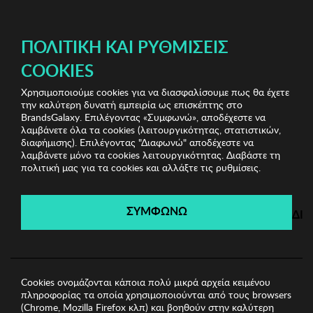
ΔΩΡΕΑΝ ΜΕΤΑΦΟΡΙΚΑ ΜΕ ΠΙΣΤΩΤΙΚΗ Ή ΧΡΕΩΣΤΙΚΗ ΚΑΡΤΑ, PAYPAL & IRIS!
ΠΟΛΙΤΙΚΉ ΚΑΙ ΡΥΘΜΊΣΕΙΣ
COOKIES
Χρησιμοποιούμε cookies για να διασφαλίσουμε πως θα έχετε
Home Bazaar Vol.2
Παπλωματοθήκες
Σετ Μονή
την καλύτερη δυνατή εμπειρία ως επισκέπτης στο
Παπλωματοθήκη - Σεντόνι - Μαξιλαροθήκη Mijolnir
BrandsGalaxy. Επιλέγοντας «Συμφωνώ», αποδέχεστε να
λαμβάνετε όλα τα cookies (λειτουργικότητας, στατιστικών,
διαφήμισης). Επιλέγοντας "Διαφωνώ" αποδέχεστε να
λαμβάνετε μόνο τα cookies λειτουργικότητας. Διαβάστε τη
Home Bazaar Vol.2
πολιτική μας για τα cookies και αλλάξτε τις ρυθμίσεις.
Λήγει σε:
03
ημέρες
|
11
ώρες
48
λεπτά
31
δευτ.
ΣΥΜΦΩΝΩ
ΔΙ
Cookies ονομάζονται κάποια πολύ μικρά αρχεία κειμένου
πληροφορίας τα οποία χρησιμοποιούνται από τους browsers
(Chrome, Mozilla Firefox κλπ) και βοηθούν στην καλύτερη