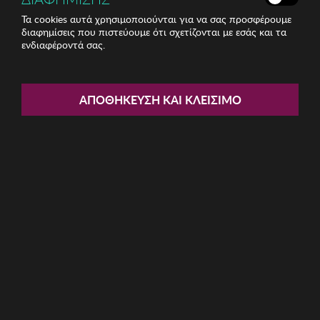
Τα cookies αυτά χρησιμοποιούνται για να σας προσφέρουμε
διαφημίσεις που πιστεύουμε ότι σχετίζονται με εσάς και τα
ενδιαφέροντά σας.
Share:
Σετ Μονή Παπλωματοθήκη -
ΑΠΟΘΉΚΕΥΣΗ ΚΑΙ ΚΛΕΊΣΙΜΟ
Σεντόνι - Μαξιλαροθήκη Mijolnir
ΚΩΔ: 143EPJ1786
16,42€
Η καμπάνια δεν έχει ξεκινήσει ακόμα