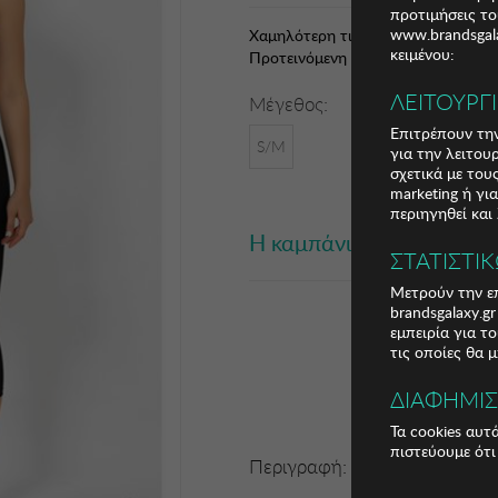
προτιμήσεις το
www.brandsgala
Χαμηλότερη τιμή 30 ημερών: 8,85 €
κειμένου:
Προτεινόμενη Λ.Τ.: 26,99 € (68,97%
ΛΕΙΤΟΥΡΓ
Μέγεθος:
Επιτρέπουν την
S/M
για την λειτου
σχετικά με το
marketing ή γι
περιηγηθεί και
Η καμπάνια έχει λήξει
ΣΤΑΤΙΣΤΙ
Μετρούν την επ
brandsgalaxy.g
εμπειρία για τ
τις οποίες θα 
ΔΙΑΦΗΜΙ
Τα cookies αυτ
πιστεύουμε ότι
Περιγραφή: