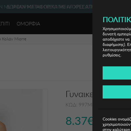
 ΜΕΤΑΦΟΡΙΚΑ ΜΕ ΠΙΣΤΩΤΙΚΗ Ή ΧΡΕΩΣΤΙΚΗ ΚΑΡΤΑ, PAYPAL
ΔΩΡΕΑΝ ΜΕΤΑΦΟΡΙΚΑ ΜΕ ΑΓΟΡΕΣ ΑΠΌ 49€ ΚΑΙ ΆΝΩ!
ΠΟΛΙΤΙΚ
ΣΠΙΤΙ
ΟΜΟΡΦΙΑ
ΕΙΣΟΔΟΣ 
Χρησιμοποιούμε
δυνατή εμπειρί
ο Κολάν Miorre
αποδέχεστε να 
διαφήμισης). Ε
λειτουργικότητ
ρυθμίσεις.
Γυναικείο Κολάν 
ΚΩΔ: 997MRE1611006
8.37€
Cookies ονομάζ
χρησιμοποιούντ
στην καλύτερη 