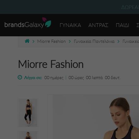
ΔΩΡΕΑΝ
ΓΥΝΑΙΚΑ
ΑΝΤΡΑΣ
ΠΑΙΔΙ
Miorre Fashion
Γυναικεία Παντελόνια
Γυναικεί
Miorre Fashion
Λήγει σε:
00
ημέρες
|
00
ώρες
00
λεπτά
00
δευτ.