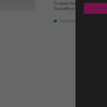
Γυναικείο Κολάν Miorre. 46%
Τα μεγέθη είναι ευρωπαϊκά
Χρειάζεστε βοήθεια;