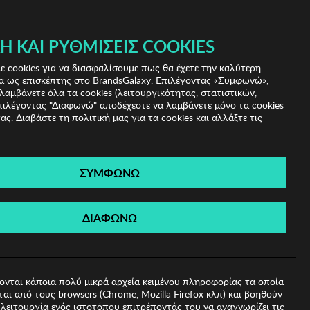
 & IRIS!
Ή ΚΑΙ ΡΥΘΜΊΣΕΙΣ COOKIES
(0)
- ΕΓΓΡΑΦΗ
ΤΟ ΚΑΛΑΘΙ ΜΟΥ
 cookies για να διασφαλίσουμε πως θα έχετε την καλύτερη
α ως επισκέπτης στο BrandsGalaxy. Επιλέγοντας «Συμφωνώ»,
λαμβάνετε όλα τα cookies (λειτουργικότητας, στατιστικών,
πιλέγοντας "Διαφωνώ" αποδέχεστε να λαμβάνετε μόνο τα cookies
ας. Διαβάστε τη πολιτική μας για τα cookies και αλλάξτε τις
ΣΥΜΦΩΝΩ
Miorre
ΔΙΑΦΩΝΩ
ονται κάποια πολύ μικρά αρχεία κειμένου πληροφορίας τα οποία
αι από τους browsers (Chrome, Mozilla Firefox κλπ) και βοηθούν
λειτουργία ενός ιστοτόπου επιτρέποντάς του να αναγνωρίζει τις