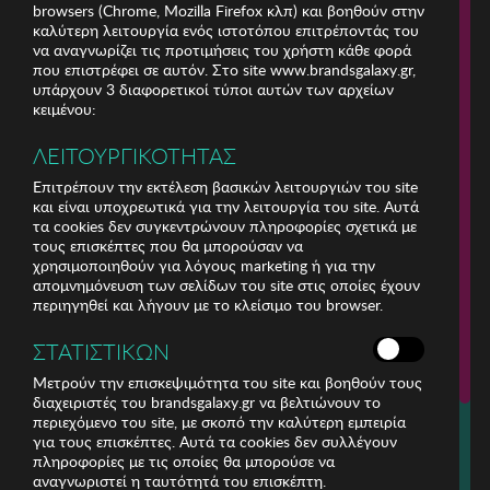
browsers (Chrome, Mozilla Firefox κλπ) και βοηθούν στην
καλύτερη λειτουργία ενός ιστοτόπου επιτρέποντάς του
να αναγνωρίζει τις προτιμήσεις του χρήστη κάθε φορά
που επιστρέφει σε αυτόν. Στο site www.brandsgalaxy.gr,
υπάρχουν 3 διαφορετικοί τύποι αυτών των αρχείων
κειμένου:
ΛΕΙΤΟΥΡΓΙΚΟΤΗΤΑΣ
Επιτρέπουν την εκτέλεση βασικών λειτουργιών του site
και είναι υποχρεωτικά για την λειτουργία του site. Αυτά
τα cookies δεν συγκεντρώνουν πληροφορίες σχετικά με
τους επισκέπτες που θα μπορούσαν να
χρησιμοποιηθούν για λόγους marketing ή για την
απομνημόνευση των σελίδων του site στις οποίες έχουν
περιηγηθεί και λήγουν με το κλείσιμο του browser.
ΕΤΑΙΡΕΙΑ
ΣΤΑΤΙΣΤΙΚΩΝ
ΕΞΥΠΗΡΕΤΗΣΗ ΠΕΛΑΤΩΝ
Μετρούν την επισκεψιμότητα του site και βοηθούν τους
διαχειριστές του brandsgalaxy.gr να βελτιώνουν το
περιεχόμενο του site, με σκοπό την καλύτερη εμπειρία
Για τηλεφωνικές παραγγελίες καλέστε
για τους επισκέπτες. Αυτά τα cookies δεν συλλέγουν
211 18 94 400
πληροφορίες με τις οποίες θα μπορούσε να
(Δευτέρα έως Παρασκευή 9:30 - 14:30 & 24ώρες Φωνητική Πύλη)
αναγνωριστεί η ταυτότητά του επισκέπτη.