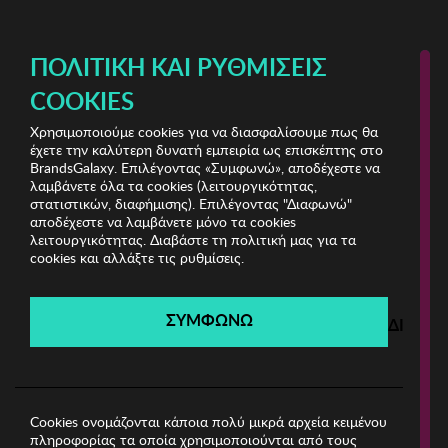
ΔΩΡΕΑΝ ΜΕΤΑΦΟΡΙΚΑ ΜΕ ΑΓΟΡΕΣ ΑΠΌ 49€ ΚΑΙ ΆΝΩ!
ΠΟΛΙΤΙΚΉ ΚΑΙ ΡΥΘΜΊΣΕΙΣ
COOKIES
Χρησιμοποιούμε cookies για να διασφαλίσουμε πως θα
Lace
έχετε την καλύτερη δυνατή εμπειρία ως επισκέπτης στο
BrandsGalaxy. Επιλέγοντας «Συμφωνώ», αποδέχεστε να
λαμβάνετε όλα τα cookies (λειτουργικότητας,
Lace
στατιστικών, διαφήμισης). Επιλέγοντας "Διαφωνώ"
αποδέχεστε να λαμβάνετε μόνο τα cookies
λειτουργικότητας. Διαβάστε τη πολιτική μας για τα
Λήγει σε:
00
ημέρες
|
00
ώρες
00
λεπτά
00
δευτ.
cookies και αλλάξτε τις ρυθμίσεις.
Filters
ΣΥΜΦΩΝΩ
ΔΙΑΦΩ
Η καμπάνια έχει λήξει.
Δείτε τις προσφορές μας από τις διαθέσιμες
καμπάνιες!
Cookies ονομάζονται κάποια πολύ μικρά αρχεία κειμένου
πληροφορίας τα οποία χρησιμοποιούνται από τους