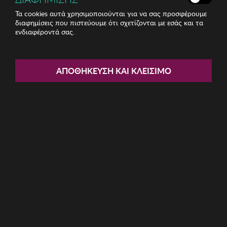
Τα cookies αυτά χρησιμοποιούνται για να σας προσφέρουμε
διαφημίσεις που πιστεύουμε ότι σχετίζονται με εσάς και τα
ενδιαφέροντά σας.
Share:
Ανδρικές Πυζάμες J and J
ΑΠΟΘΉΚΕΥΣΗ ΚΑΙ ΚΛΕΊΣΙΜΟ
Brothers
ΚΩΔ: JJBFH5301
38.06€
Μέγεθος:
XXL