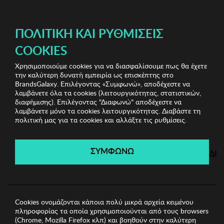
ΔΩΡΕΑΝ ΜΕΤΑΦΟΡΙΚΑ ΜΕ ΠΙΣΤΩΤΙΚΗ Ή ΧΡΕΩΣΤΙΚΗ ΚΑΡΤΑ, PAYPAL & IRIS!
ΠΟΛΙΤΙΚΉ ΚΑΙ ΡΥΘΜΊΣΕΙΣ
COOKIES
Χρησιμοποιούμε cookies για να διασφαλίσουμε πως θα έχετε
Kisses & Love Pijamas & More
Ανδρικές Πυζάμες
την καλύτερη δυνατή εμπειρία ως επισκέπτης στο
Ανδρικές Πυζάμες J and J Brothers
BrandsGalaxy. Επιλέγοντας «Συμφωνώ», αποδέχεστε να
λαμβάνετε όλα τα cookies (λειτουργικότητας, στατιστικών,
διαφήμισης). Επιλέγοντας "Διαφωνώ" αποδέχεστε να
λαμβάνετε μόνο τα cookies λειτουργικότητας. Διαβάστε τη
Kisses & Love Pijamas & More
πολιτική μας για τα cookies και αλλάξτε τις ρυθμίσεις.
Λήγει σε:
00
ημέρες
|
00
ώρες
00
λεπτά
00
δευτ.
ΣΥΜΦΩΝΩ
ΔΙ
Cookies ονομάζονται κάποια πολύ μικρά αρχεία κειμένου
πληροφορίας τα οποία χρησιμοποιούνται από τους browsers
(Chrome, Mozilla Firefox κλπ) και βοηθούν στην καλύτερη