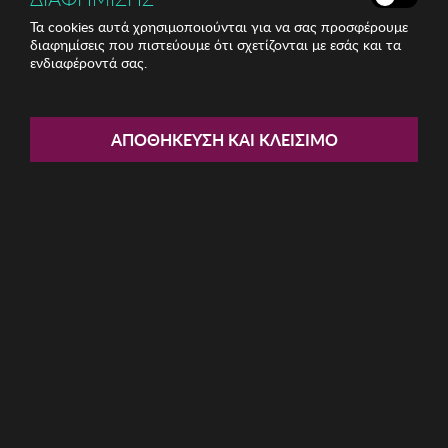
Τα cookies αυτά χρησιμοποιούνται για να σας προσφέρουμε
διαφημίσεις που πιστεύουμε ότι σχετίζονται με εσάς και τα
ενδιαφέροντά σας.
Share:
Γυναικείες Πυζάμες J and J
ΑΠΟΘΉΚΕΥΣΗ ΚΑΙ ΚΛΕΊΣΙΜΟ
Brothers
ΚΩΔ: JJBFH0211011
38.06€
Μέγεθος:
S
XXL