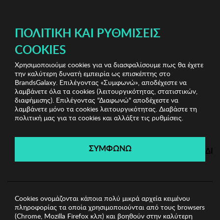
ΔΩΡΕΑΝ ΜΕΤΑΦΟΡΙΚΑ ΜΕ ΑΓΟΡΕΣ ΑΠΌ 49€ ΚΑΙ ΆΝΩ!
ΠΟΛΙΤΙΚΉ ΚΑΙ ΡΥΘΜΊΣΕΙΣ
COOKIES
Χρησιμοποιούμε cookies για να διασφαλίσουμε πως θα έχετε
Kisses & Love Pijamas & More
Γυναικείες Πυζάμες
την καλύτερη δυνατή εμπειρία ως επισκέπτης στο
Γυναικείες Πυζάμες J and J Brothers
BrandsGalaxy. Επιλέγοντας «Συμφωνώ», αποδέχεστε να
λαμβάνετε όλα τα cookies (λειτουργικότητας, στατιστικών,
διαφήμισης). Επιλέγοντας "Διαφωνώ" αποδέχεστε να
λαμβάνετε μόνο τα cookies λειτουργικότητας. Διαβάστε τη
Kisses & Love Pijamas & More
πολιτική μας για τα cookies και αλλάξτε τις ρυθμίσεις.
Λήγει σε:
00
ημέρες
|
00
ώρες
00
λεπτά
00
δευτ.
ΣΥΜΦΩΝΩ
ΔΙ
Cookies ονομάζονται κάποια πολύ μικρά αρχεία κειμένου
πληροφορίας τα οποία χρησιμοποιούνται από τους browsers
(Chrome, Mozilla Firefox κλπ) και βοηθούν στην καλύτερη