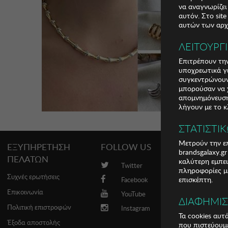
να αναγνωρίζει
αυτόν. Στο sit
αυτών των αρχε
ΛΕΙΤΟΥΡΓ
Επιτρέπουν την
υποχρεωτικά γι
συγκεντρώνουν
μπορούσαν να χ
απομνημόνευση 
λήγουν με το κ
ΣΤΑΤΙΣΤΙ
Μετρούν την επ
ΕΞΥΠΗΡΕΤΗΣΗ
FOLLOW US
PROMO
brandsgalaxy.g
ΠΕΛΑΤΩΝ
καλύτερη εμπει
Twitter
Brands
πληροφορίες με
Συχνές ερωτήσεις
επισκέπτη.
Facebook
Επικοινωνία
YouTube
ΔΙΑΦΗΜΙ
Πολιτική επιστροφών
Instagram
Τα cookies αυτ
Έξοδα αποστολής
που πιστεύουμε