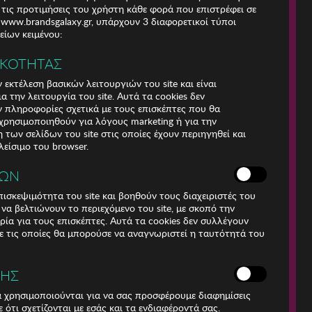
 τις προτιμήσεις του χρήστη κάθε φορά που επιστρέφει σε
e www.brandsgalaxy.gr, υπάρχουν 3 διαφορετικοί τύποι
ίων κειμένου:
ΙΚΟΤΗΤΑΣ
 εκτέλεση βασικών λειτουργιών του site και είναι
α την λειτουργία του site. Αυτά τα cookies δεν
 πληροφορίες σχετικά με τους επισκέπτες που θα
ρησιμοποιηθούν για λόγους marketing ή για την
των σελίδων του site στις οποίες έχουν περιηγηθεί και
λείσιμο του browser.
ΚΩΝ
ισκεψιμότητα του site και βοηθούν τους διαχειριστές του
r να βελτιώνουν το περιεχόμενο του site, με σκοπό την
Για τηλεφωνικές
ρία για τους επισκέπτες. Αυτά τα cookies δεν συλλέγουν
παραγγελίες καλέστε
 τις οποίες θα μπορούσε να αναγνωριστεί η ταυτότητά του
211 18 94 400
(Δευτέρα έως Παρασκευή
9:30 - 14:30 & 24ώρες
ΣΗΣ
Φωνητική Πύλη)
Αριθμός Γ.Ε.Μη.:
ά χρησιμοποιούνται για να σας προσφέρουμε διαφημίσεις
009456401000
 ότι σχετίζονται με εσάς και τα ενδιαφέροντά σας.