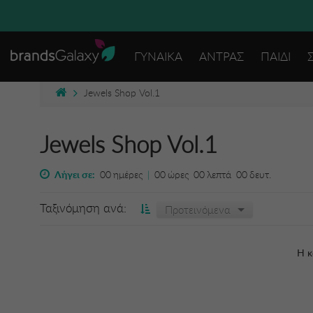
ΓΥΝΑΙΚΑ
ΑΝΤΡΑΣ
ΠΑΙΔΙ
Jewels Shop Vol.1
Jewels Shop Vol.1
Λήγει σε:
00
ημέρες
|
00
ώρες
00
λεπτά
00
δευτ.
Ταξινόμηση ανά:
Προτεινόμενα
Η κ