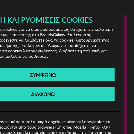
Ή ΚΑΙ ΡΥΘΜΊΣΕΙΣ COOKIES
(0)
- ΕΓΓΡΑΦΗ
ΤΟ ΚΑΛΑΘΙ ΜΟΥ
 cookies για να διασφαλίσουμε πως θα έχετε την καλύτερη
α ως επισκέπτης στο BrandsGalaxy. Επιλέγοντας
δέχεστε να λαμβάνετε όλα τα cookies (λειτουργικότητας,
ιαφήμισης). Επιλέγοντας "Διαφωνώ" αποδέχεστε να
 τα cookies λειτουργικότητας. Διαβάστε τη πολιτική μας
και αλλάξτε τις ρυθμίσεις.
ΣΥΜΦΩΝΩ
Βρέθηκαν
0 Προϊόντα
ΔΙΑΦΩΝΩ
ιες!
ονται κάποια πολύ μικρά αρχεία κειμένου πληροφορίας τα
οιούνται από τους browsers (Chrome, Mozilla Firefox κλπ)
ην καλύτερη λειτουργία ενός ιστοτόπου επιτρέποντάς του