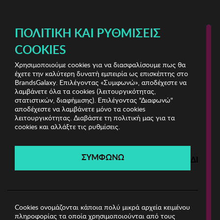
ΔΩΡΕΑΝ ΜΕΤΑΦΟΡΙΚΑ ΜΕ ΠΙΣΤΩΤΙΚΗ Ή ΧΡΕΩΣΤΙΚΗ ΚΑΡΤΑ, PAYPAL & IRIS!
ΠΟΛΙΤΙΚΉ ΚΑΙ ΡΥΘΜΊΣΕΙΣ
COOKIES
Χρησιμοποιούμε cookies για να διασφαλίσουμε πως θα
Calvin Klein Underwear
έχετε την καλύτερη δυνατή εμπειρία ως επισκέπτης στο
BrandsGalaxy. Επιλέγοντας «Συμφωνώ», αποδέχεστε να
λαμβάνετε όλα τα cookies (λειτουργικότητας,
Calvin Klein Underwear
στατιστικών, διαφήμισης). Επιλέγοντας "Διαφωνώ"
αποδέχεστε να λαμβάνετε μόνο τα cookies
λειτουργικότητας. Διαβάστε τη πολιτική μας για τα
Λήγει σε:
00
ημέρες
|
00
ώρες
00
λεπτά
00
δευτ.
cookies και αλλάξτε τις ρυθμίσεις.
Filters
ΣΥΜΦΩΝΩ
ΔΙΑΦΩ
Η καμπάνια έχει λήξει.
Δείτε τις προσφορές μας από τις διαθέσιμες
καμπάνιες!
Cookies ονομάζονται κάποια πολύ μικρά αρχεία κειμένου
πληροφορίας τα οποία χρησιμοποιούνται από τους