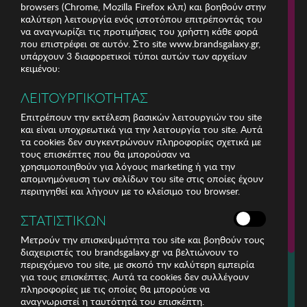
browsers (Chrome, Mozilla Firefox κλπ) και βοηθούν στην
καλύτερη λειτουργία ενός ιστοτόπου επιτρέποντάς του
να αναγνωρίζει τις προτιμήσεις του χρήστη κάθε φορά
που επιστρέφει σε αυτόν. Στο site www.brandsgalaxy.gr,
υπάρχουν 3 διαφορετικοί τύποι αυτών των αρχείων
κειμένου:
ΛΕΙΤΟΥΡΓΙΚΟΤΗΤΑΣ
Επιτρέπουν την εκτέλεση βασικών λειτουργιών του site
και είναι υποχρεωτικά για την λειτουργία του site. Αυτά
τα cookies δεν συγκεντρώνουν πληροφορίες σχετικά με
τους επισκέπτες που θα μπορούσαν να
χρησιμοποιηθούν για λόγους marketing ή για την
απομνημόνευση των σελίδων του site στις οποίες έχουν
περιηγηθεί και λήγουν με το κλείσιμο του browser.
ΕΤΑΙΡΕΙΑ
ΣΤΑΤΙΣΤΙΚΩΝ
ΕΞΥΠΗΡΕΤΗΣΗ ΠΕΛΑΤΩΝ
Μετρούν την επισκεψιμότητα του site και βοηθούν τους
διαχειριστές του brandsgalaxy.gr να βελτιώνουν το
περιεχόμενο του site, με σκοπό την καλύτερη εμπειρία
Για τηλεφωνικές παραγγελίες καλέστε
για τους επισκέπτες. Αυτά τα cookies δεν συλλέγουν
211 18 94 400
πληροφορίες με τις οποίες θα μπορούσε να
(Δευτέρα έως Παρασκευή 9:30 - 14:30 & 24ώρες Φωνητική Πύλη)
αναγνωριστεί η ταυτότητά του επισκέπτη.