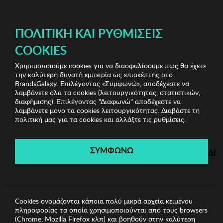
ΔΩΡΕΑΝ ΜΕΤΑΦΟΡΙΚΑ ΜΕ ΠΙΣΤΩΤΙΚΗ Ή ΧΡΕΩΣΤΙΚΗ ΚΑΡΤΑ, PAYPAL & IRIS!
ΠΟΛΙΤΙΚΉ ΚΑΙ ΡΥΘΜΊΣΕΙΣ
COOKIES
Χρησιμοποιούμε cookies για να διασφαλίσουμε πως θα έχετε
Winona Sunglasses
Ανδρικά Γυαλιά Ηλίου
Ανδρικά
την καλύτερη δυνατή εμπειρία ως επισκέπτης στο
Γυαλιά Ηλίου Winona
BrandsGalaxy. Επιλέγοντας «Συμφωνώ», αποδέχεστε να
λαμβάνετε όλα τα cookies (λειτουργικότητας, στατιστικών,
διαφήμισης). Επιλέγοντας "Διαφωνώ" αποδέχεστε να
λαμβάνετε μόνο τα cookies λειτουργικότητας. Διαβάστε τη
Winona Sunglasses
πολιτική μας για τα cookies και αλλάξτε τις ρυθμίσεις.
Λήγει σε:
00
ημέρες
|
00
ώρες
00
λεπτά
00
δευτ.
ΣΥΜΦΩΝΩ
ΔΙ
Cookies ονομάζονται κάποια πολύ μικρά αρχεία κειμένου
πληροφορίας τα οποία χρησιμοποιούνται από τους browsers
(Chrome, Mozilla Firefox κλπ) και βοηθούν στην καλύτερη