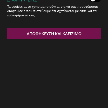
Τα cookies αυτά χρησιμοποιούνται για να σας προσφέρουμε
διαφημίσεις που πιστεύουμε ότι σχετίζονται με εσάς και τα
ενδιαφέροντά σας.
Share:
Ανδρικά Γυαλιά Ηλίου Winona
ΑΠΟΘΉΚΕΥΣΗ ΚΑΙ ΚΛΕΊΣΙΜΟ
ΚΩΔ: 761WNA1560
7.36€
Η καμπάνια έχει λήξει
Περιγραφή: