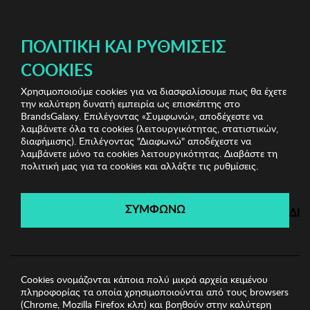
ΔΩΡΕΑΝ ΜΕΤΑΦΟΡΙΚΑ ΜΕ ΠΙΣΤΩΤΙΚΗ Ή ΧΡΕΩΣΤΙΚΗ ΚΑΡΤΑ, PAYPAL & IRIS!
ΠΟΛΙΤΙΚΉ ΚΑΙ ΡΥΘΜΊΣΕΙΣ
COOKIES
Χρησιμοποιούμε cookies για να διασφαλίσουμε πως θα έχετε
Winona Sunglasses
Γυναικεία Γυαλιά Ηλίου
την καλύτερη δυνατή εμπειρία ως επισκέπτης στο
Γυναικεία Γυαλιά Ηλίου Winona
BrandsGalaxy. Επιλέγοντας «Συμφωνώ», αποδέχεστε να
λαμβάνετε όλα τα cookies (λειτουργικότητας, στατιστικών,
διαφήμισης). Επιλέγοντας "Διαφωνώ" αποδέχεστε να
λαμβάνετε μόνο τα cookies λειτουργικότητας. Διαβάστε τη
Winona Sunglasses
πολιτική μας για τα cookies και αλλάξτε τις ρυθμίσεις.
Λήγει σε:
00
ημέρες
|
00
ώρες
00
λεπτά
00
δευτ.
ΣΥΜΦΩΝΩ
ΔΙ
Cookies ονομάζονται κάποια πολύ μικρά αρχεία κειμένου
πληροφορίας τα οποία χρησιμοποιούνται από τους browsers
(Chrome, Mozilla Firefox κλπ) και βοηθούν στην καλύτερη