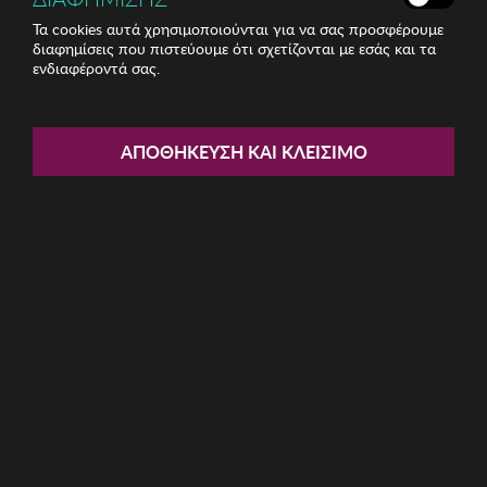
Τα cookies αυτά χρησιμοποιούνται για να σας προσφέρουμε
διαφημίσεις που πιστεύουμε ότι σχετίζονται με εσάς και τα
ενδιαφέροντά σας.
Share:
Γυναικεία Γυαλιά Ηλίου Winona
ΑΠΟΘΉΚΕΥΣΗ ΚΑΙ ΚΛΕΊΣΙΜΟ
ΚΩΔ: 761WNA1358
7.36€
Η καμπάνια έχει λήξει
Περιγραφή: