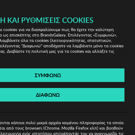
 & IRIS!
Ή ΚΑΙ ΡΥΘΜΊΣΕΙΣ COOKIES
(0)
- ΕΓΓΡΑΦΗ
ΤΟ ΚΑΛΑΘΙ ΜΟΥ
 cookies για να διασφαλίσουμε πως θα έχετε την καλύτερη
α ως επισκέπτης στο BrandsGalaxy. Επιλέγοντας «Συμφωνώ»,
λαμβάνετε όλα τα cookies (λειτουργικότητας, στατιστικών,
πιλέγοντας "Διαφωνώ" αποδέχεστε να λαμβάνετε μόνο τα cookies
ας. Διαβάστε τη πολιτική μας για τα cookies και αλλάξτε τις
ΣΥΜΦΩΝΩ
α Vince Camuto
ΔΙΑΦΩΝΩ
ονται κάποια πολύ μικρά αρχεία κειμένου πληροφορίας τα οποία
αι από τους browsers (Chrome, Mozilla Firefox κλπ) και βοηθούν
λειτουργία ενός ιστοτόπου επιτρέποντάς του να αναγνωρίζει τις