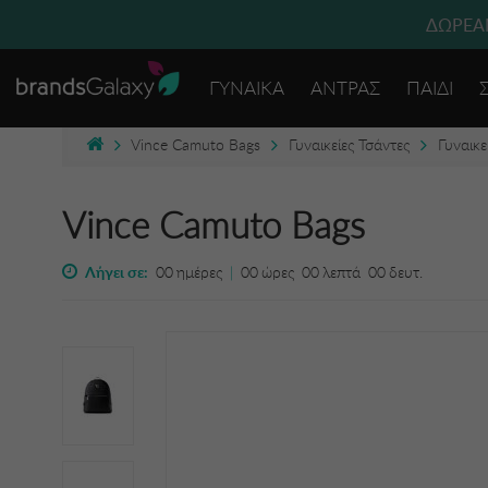
ΔΩΡΕΑΝ
ΓΥΝΑΙΚΑ
ΑΝΤΡΑΣ
ΠΑΙΔΙ
Vince Camuto Bags
Γυναικείες Τσάντες
Γυναικ
Vince Camuto Bags
Λήγει σε:
00
ημέρες
|
00
ώρες
00
λεπτά
00
δευτ.