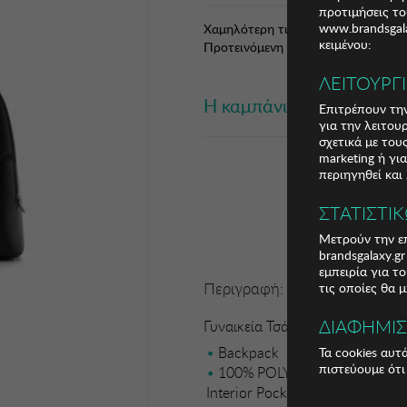
προτιμήσεις το
www.brandsgala
Χαμηλότερη τιμή 30 ημερών: 38,21
κειμένου:
Προτεινόμενη Λ.Τ.: 100,99 € (63,73
ΛΕΙΤΟΥΡΓ
Η καμπάνια έχει λήξει
Επιτρέπουν την
για την λειτου
σχετικά με το
marketing ή γι
περιηγηθεί και
ΣΤΑΤΙΣΤΙ
Μετρούν την επ
brandsgalaxy.g
εμπειρία για τ
Περιγραφή:
τις οποίες θα 
ΔΙΑΦΗΜΙ
Γυναικεία Τσάντα Vince Camuto
Backpack
Τα cookies αυτ
πιστεύουμε ότι
100% POLYVINYL LEATHER Len
Interior Pockets: 2