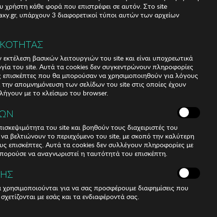
υ χρήστη κάθε φορά που επιστρέφει σε αυτόν. Στο site
xy.gr, υπάρχουν 3 διαφορετικοί τύποι αυτών των αρχείων
 € (4,14%)
%)
ΙΚΟΤΗΤΑΣ
 εκτέλεση βασικών λειτουργιών του site και είναι υποχρεωτικά
ργία του site. Αυτά τα cookies δεν συγκεντρώνουν πληροφορίες
υς επισκέπτες που θα μπορούσαν να χρησιμοποιηθούν για λόγους
α την απομνημόνευση των σελίδων του site στις οποίες έχουν
 λήγουν με το κλείσιμο του browser.
ΚΩΝ
ισκεψιμότητα του site και βοηθούν τους διαχειριστές του
r να βελτιώνουν το περιεχόμενο του site, με σκοπό την καλύτερη
ους επισκέπτες. Αυτά τα cookies δεν συλλέγουν πληροφορίες με
μπορούσε να αναγνωριστεί η ταυτότητά του επισκέπτη.
ΣΗΣ
ά χρησιμοποιούνται για να σας προσφέρουμε διαφημίσεις που
 σχετίζονται με εσάς και τα ενδιαφέροντά σας.
gth: 32 cm Width: 15 cm Height: 28 cm Number of