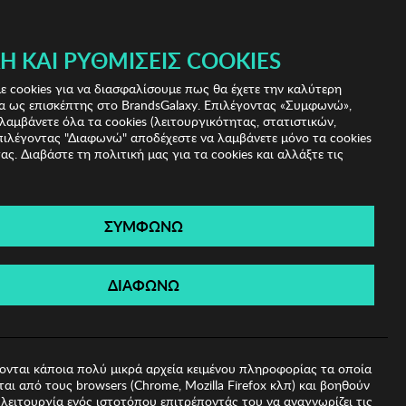
 & IRIS!
Ή ΚΑΙ ΡΥΘΜΊΣΕΙΣ COOKIES
(0)
- ΕΓΓΡΑΦΗ
ΤΟ ΚΑΛΑΘΙ ΜΟΥ
 cookies για να διασφαλίσουμε πως θα έχετε την καλύτερη
α ως επισκέπτης στο BrandsGalaxy. Επιλέγοντας «Συμφωνώ»,
λαμβάνετε όλα τα cookies (λειτουργικότητας, στατιστικών,
πιλέγοντας "Διαφωνώ" αποδέχεστε να λαμβάνετε μόνο τα cookies
ας. Διαβάστε τη πολιτική μας για τα cookies και αλλάξτε τις
ΣΥΜΦΩΝΩ
 Tantra
ΔΙΑΦΩΝΩ
ονται κάποια πολύ μικρά αρχεία κειμένου πληροφορίας τα οποία
αι από τους browsers (Chrome, Mozilla Firefox κλπ) και βοηθούν
λειτουργία ενός ιστοτόπου επιτρέποντάς του να αναγνωρίζει τις