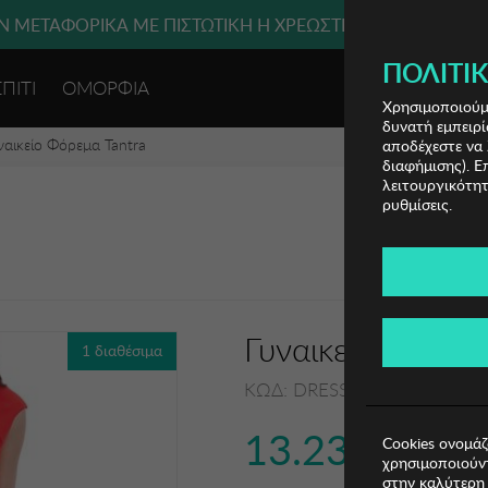
 ΜΕΤΑΦΟΡΙΚΑ ΜΕ ΠΙΣΤΩΤΙΚΗ Ή ΧΡΕΩΣΤΙΚΗ ΚΑΡΤΑ, PAYPAL
ΠΟΛΙΤΙΚ
ΣΠΙΤΙ
ΟΜΟΡΦΙΑ
ΕΙΣΟΔΟΣ 
Χρησιμοποιούμε
δυνατή εμπειρί
ναικείο Φόρεμα Tantra
αποδέχεστε να 
διαφήμισης). Ε
λειτουργικότητ
ρυθμίσεις.
Γυναικείο Φόρεμα
1 διαθέσιμα
ΚΩΔ: DRESS3100005
13.23€
Cookies ονομάζ
χρησιμοποιούντ
στην καλύτερη 