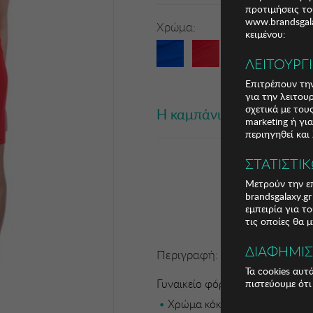
προτιμήσεις το
www.brandsgala
Xρώμα:
Μ
κειμένου:
ΛΕΙΤΟΥΡΓ
Επιτρέπουν την
για την λειτου
σχετικά με το
Η καμπάνια έχει λήξει
marketing ή γι
περιηγηθεί και
ΣΤΑΤΙΣΤΙ
Μετρούν την επ
brandsgalaxy.g
εμπειρία για τ
τις οποίες θα 
ΔΙΑΦΗΜΙ
Περιγραφή:
Τα cookies αυτ
Γυναικείο φόρεμα Tantra <
πιστεύουμε ότι
Χρώμα κόκκινο