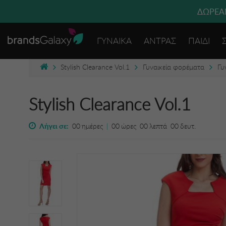
ΔΩΡΕΑΝ
ΓΥΝΑΙΚΑ
ΑΝΤΡΑΣ
ΠΑΙΔΙ
Stylish Clearance Vol.1
Γυναικεία φορέματα
Γυ
Stylish Clearance Vol.1
Λήγει σε:
00
ημέρες
|
00
ώρες
00
λεπτά
00
δευτ.