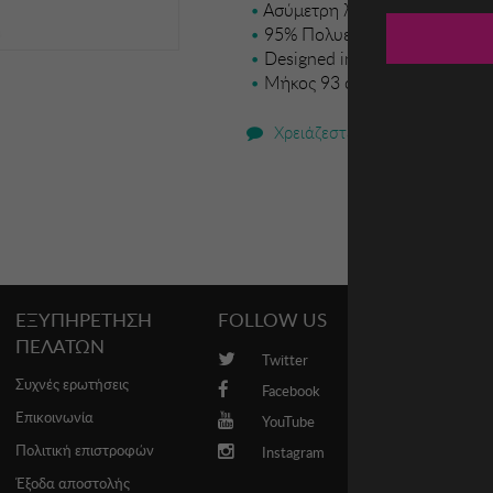
Ασύμετρη λαιμοκοψή
95% Πολυεστέρας - 5% Ελαστ
Designed in:Spain
Μήκος 93 cms
Χρειάζεστε βοήθεια;
ΕΞΥΠΗΡΕΤΗΣΗ
FOLLOW US
PROMO
ΠΕΛΑΤΩΝ
Twitter
Brands
Συχνές ερωτήσεις
Facebook
Επικοινωνία
YouTube
Πολιτική επιστροφών
Instagram
Έξοδα αποστολής