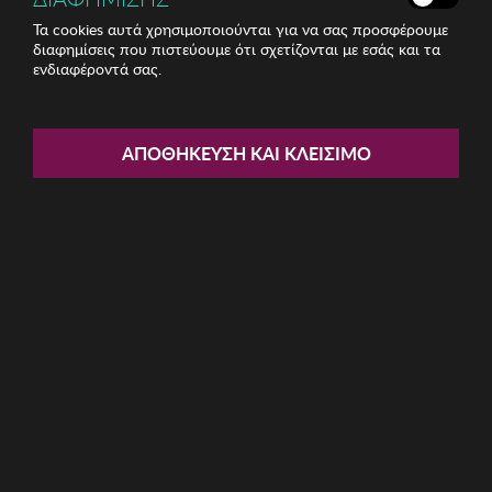
Τα cookies αυτά χρησιμοποιούνται για να σας προσφέρουμε
διαφημίσεις που πιστεύουμε ότι σχετίζονται με εσάς και τα
ενδιαφέροντά σας.
Share:
Unisex Γυαλιά Ηλίου Marc
ΑΠΟΘΉΚΕΥΣΗ ΚΑΙ ΚΛΕΊΣΙΜΟ
Malone
ΚΩΔ: MCS-8073-C2
14.21€
Η καμπάνια έχει λήξει