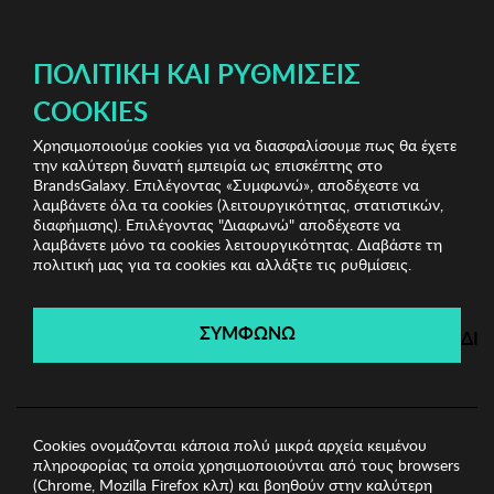
ΔΩΡΕΑΝ ΜΕΤΑΦΟΡΙΚΑ ΜΕ ΠΙΣΤΩΤΙΚΗ Ή ΧΡΕΩΣΤΙΚΗ ΚΑΡΤΑ, PAYPAL & IRIS!
ΠΟΛΙΤΙΚΉ ΚΑΙ ΡΥΘΜΊΣΕΙΣ
COOKIES
Χρησιμοποιούμε cookies για να διασφαλίσουμε πως θα έχετε
Marc Malone Sunglasses
Unisex Γυαλιά Ηλίου
την καλύτερη δυνατή εμπειρία ως επισκέπτης στο
Unisex Γυαλιά Ηλίου Marc Malone
BrandsGalaxy. Επιλέγοντας «Συμφωνώ», αποδέχεστε να
λαμβάνετε όλα τα cookies (λειτουργικότητας, στατιστικών,
διαφήμισης). Επιλέγοντας "Διαφωνώ" αποδέχεστε να
λαμβάνετε μόνο τα cookies λειτουργικότητας. Διαβάστε τη
Marc Malone Sunglasses
πολιτική μας για τα cookies και αλλάξτε τις ρυθμίσεις.
Λήγει σε:
00
ημέρες
|
00
ώρες
00
λεπτά
00
δευτ.
ΣΥΜΦΩΝΩ
ΔΙ
Cookies ονομάζονται κάποια πολύ μικρά αρχεία κειμένου
πληροφορίας τα οποία χρησιμοποιούνται από τους browsers
(Chrome, Mozilla Firefox κλπ) και βοηθούν στην καλύτερη